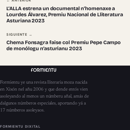
Navegación ente pieces
← ANTERIOR
L’ALLA estrena un documental n’homenaxe a
Lourdes Álvarez, Premiu Nacional de Lliteratura
Asturiana 2023
SIGUIENTE →
Chema Fonsagra faise col Premiu Pepe Campo
de monólogu n’asturianu 2023
Formientu ye una revista lliteraria moza nacida
en Xixón nel añu 2006 y que dende entós vien
asoleyando al menos un númberu añal, amás de
dalgunos númberos especiales, aportando yá a
17 númberos asoleyaos.
FORMIENTU DIXITAL