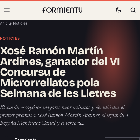
Aniciu
/
Noticies
NOTICIES
Xosé Ramón Martín
Ardines, ganador del VI
Concursu de
Microrrellatos pola
Selmana de les Lletres
El xuráu escoyó los meyores microrellatos y decidió dar el
primer premiu a Xosé Ramón Martín Ardines, el segundu a
Begoña Menéndez Canal y el terceru…