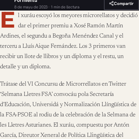
Formientu
Compartir
8 de mayu de 2023 · 1 min de llectura
E
l xuráu escoyó los meyores microrellatos y decidió
dar el primer premiu a Xosé Ramón Martín
Ardines, el segundu a Begoña Menéndez Canal y el
terceru a Lluís Aique Fernández. Los 3 primeros van
recibir un llote de llibros y un diploma y el restu, un
detalle y un diploma.
Trátase del VI Concursu de Microrrellatos en Twitter
‘Selmana Lletres FSA’ convocáu pola Secretaría
d’Educación, Universidá y Normalización Llíngüística de
la FSA-PSOE al rodiu de la celebración de la Selmana de
les Lletres Asturianes. El xuráu, compuestu por Antón
García, Direutor Xeneral de Política Llingüística del