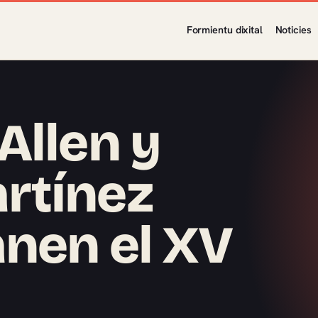
Formientu dixital
Noticies
Allen y
rtínez
nen el XV