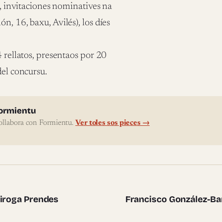
e, invitaciones nominatives na
n, 16, baxu, Avilés), los díes
4 rellatos, presentaos por 20
del concursu.
l'autor
ormientu
ollabora con Formientu.
Ver toles sos pieces →
te pieces
uiroga Prendes
Francisco González-Ban