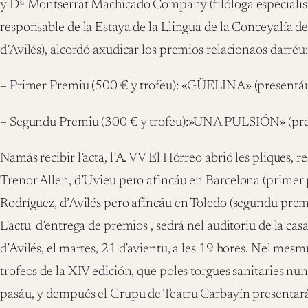
y Dª Montserrat Machicado Company (filóloga especialist
responsable de la Estaya de la Llingua de la Conceyalía 
d’Avilés), alcordó axudicar los premios relacionaos darréu
– Primer Premiu (500 € y trofeu): «GÜELINA» (presentáu
– Segundu Premiu (300 € y trofeu):»UNA PULSIÓN» (pre
Namás recibir l’acta, l’A. VV El Hórreo abrió les pliques, 
Trenor Allen, d’Uvieu pero afincáu en Barcelona (prime
Rodríguez, d’Avilés pero afincáu en Toledo (segundu prem
L’actu d’entrega de premios , sedrá nel auditoriu de la ca
d’Avilés, el martes, 21 d’avientu, a les 19 hores. Nel mes
trofeos de la XIV edición, que poles torgues sanitaries nu
pasáu, y dempués el Grupu de Teatru Carbayín presentar