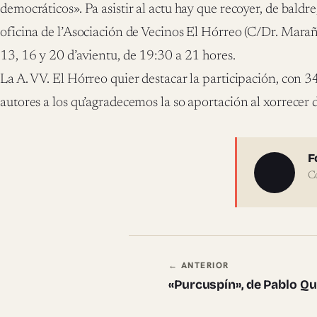
democráticos». Pa asistir al actu hay que recoyer, de baldr
oficina de l’Asociación de Vecinos El Hórreo (C/Dr. Marañó
13, 16 y 20 d’avientu, de 19:30 a 21 hores.
La A. VV. El Hórreo quier destacar la participación, con 3
autores a los qu’agradecemos la so aportación al xorrecer 
Sobre 
F
C
Navegación en
← ANTERIOR
«Purcuspín», de Pablo Q