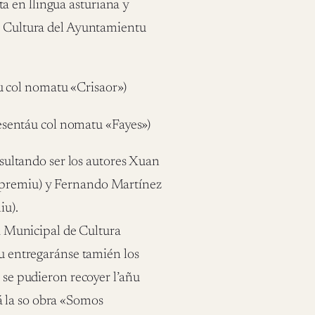
a en llingua asturiana y
de Cultura del Ayuntamientu
:
 col nomatu «Crisaor»)
sentáu col nomatu «Fayes»)
resultando ser los autores Xuan
r premiu) y Fernando Martínez
iu).
sa Municipal de Cultura
mu entregaránse tamién los
n se pudieron recoyer l’añu
á la so obra «Somos