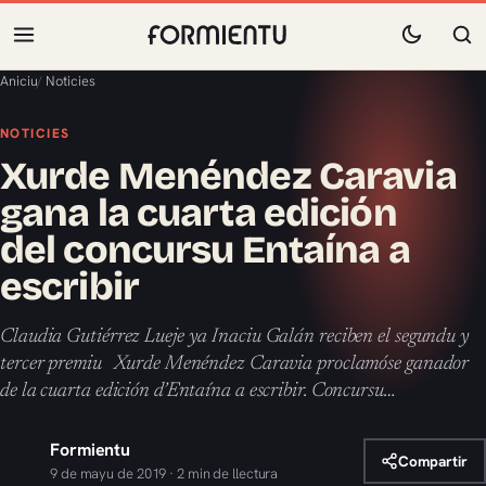
Aniciu
/
Noticies
NOTICIES
Xurde Menéndez Caravia
gana la cuarta edición
del concursu Entaína a
escribir
Claudia Gutiérrez Lueje ya Inaciu Galán reciben el segundu y
tercer premiu Xurde Menéndez Caravia proclamóse ganador
de la cuarta edición d’Entaína a escribir. Concursu…
Formientu
Compartir
9 de mayu de 2019 · 2 min de llectura