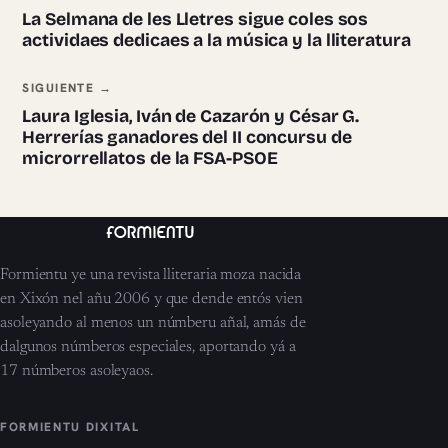
La Selmana de les Lletres sigue coles sos
actividaes dedicaes a la música y la lliteratura
SIGUIENTE →
Laura Iglesia, Iván de Cazarón y César G.
Herrerías ganadores del II concursu de
microrrellatos de la FSA-PSOE
Formientu ye una revista lliteraria moza nacida
en Xixón nel añu 2006 y que dende entós vien
asoleyando al menos un númberu añal, amás de
dalgunos númberos especiales, aportando yá a
17 númberos asoleyaos.
FORMIENTU DIXITAL