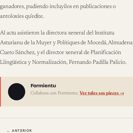
ganadores, pudiendo incluyilos en publicaciones o
antoloxíes qu’edite.
Al actu asistieron la directora xeneral del Institutu
Asturianu de la Muyer y Polítiques de Mocedá, Almudena
Cueto Sánchez, y el director xeneral de Planificación
Llingüística y Normalización, Fernando Padilla Palicio.
Sobre l'autor
Formientu
Collabora con Formientu.
Ver toles sos pieces →
Navegación ente pieces
← ANTERIOR