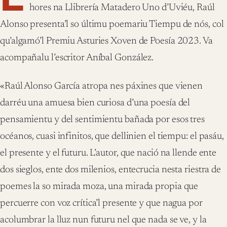
hores na Llibrería Matadero Uno d’Uviéu, Raúl
Alonso presenta’l so últimu poemariu Tiempu de nós, col
qu’algamó’l Premiu Asturies Xoven de Poesía 2023. Va
acompañalu l’escritor Aníbal González.
«Raúl Alonso García atropa nes páxines que vienen
darréu una amuesa bien curiosa d’una poesía del
pensamientu y del sentimientu bañada por esos tres
océanos, cuasi infinitos, que dellinien el tiempu: el pasáu,
el presente y el futuru. L’autor, que nació na llende ente
dos sieglos, ente dos milenios, entecrucia nesta riestra de
poemes la so mirada moza, una mirada propia que
percuerre con voz crítica’l presente y que nagua por
acolumbrar la lluz nun futuru nel que nada se ve, y la