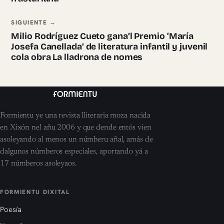
SIGUIENTE →
Milio Rodríguez Cueto gana’l Premio ‘María
Josefa Canellada’ de literatura infantil y juvenil
cola obra La lladrona de nomes
Formientu ye una revista lliteraria moza nacida
en Xixón nel añu 2006 y que dende entós vien
asoleyando al menos un númberu añal, amás de
dalgunos númberos especiales, aportando yá a
17 númberos asoleyaos.
FORMIENTU DIXITAL
Poesía