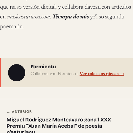
que na so versión dixital, y collabora davezu con artículos
en
musicasturiana.com
.
Tiempu de nós
ye’l so segundu
poemariu.
Sobre l'autor
Formientu
Collabora con Formientu.
Ver toles sos pieces →
Navegación ente pieces
← ANTERIOR
Miguel Rodríguez Monteavaro gana’l XXX
Premiu “Xuan María Acebal” de poesía
n’asturianu