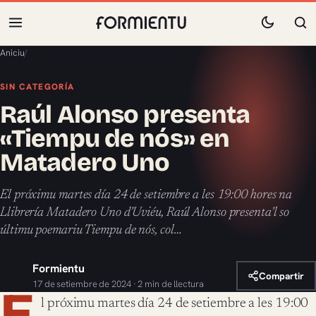
Aniciu
/
SIN CATEGORÍA
Raúl Alonso presenta
«Tiempu de nós» en
Matadero Uno
El próximu martes día 24 de setiembre a les 19:00 hores na
Llibrería Matadero Uno d’Uviéu, Raúl Alonso presenta’l so
últimu poemariu Tiempu de nós, col…
Formientu
Compartir
17 de setiembre de 2024 · 2 min de llectura
E
l próximu martes día 24 de setiembre a les 19:00