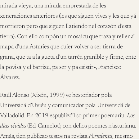
mirada vieya, una mirada emprestada de les
xeneraciones anteriores (les que siguen vives y les que yá
morrieron pero que siguen llatiendo nel corazón d’esta
tierra). Con ello compón un mosaicu que traza y rellena’l
mapa d’una Asturies que quier volver a ser tierra de
grana, que ta a la gueta d’un tarrén granible y firme, ente
la povisa y el barrizu, pa ser y pa esistir», Francisco
Álvarez.
Raúl Alonso (Xixón, 1999) ye hestoriador pola
Universidá d’Uviéu y comunicador pola Universidá de
Valladolid. En 2019 espublizó’l so primer poemariu,
Los
días vividos
(Ed. Camelot), con dellos poemes n’asturianu.
Amás, tien publicao testos na revista
Formientu
, mesmo