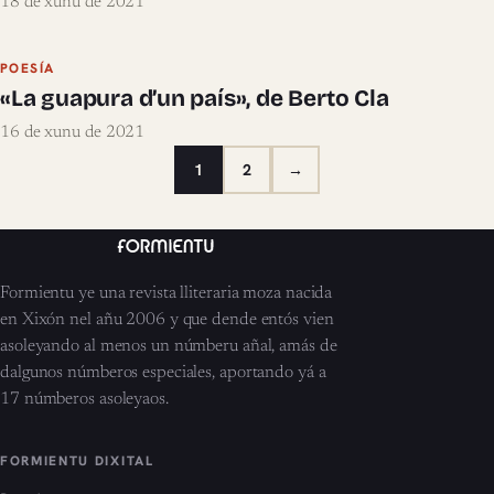
18 de xunu de 2021
POESÍA
«La guapura d’un país», de Berto Cla
16 de xunu de 2021
1
2
→
Formientu ye una revista lliteraria moza nacida
en Xixón nel añu 2006 y que dende entós vien
asoleyando al menos un númberu añal, amás de
dalgunos númberos especiales, aportando yá a
17 númberos asoleyaos.
FORMIENTU DIXITAL