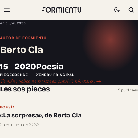
Aniciu
/
Autores
AUTOR DE FORMIENTU
Berto Cla
15
2020
Poesía
PIECES
DENDE
XÉNERU PRINCIPAL
Tamién publicó na revista en papel (3 númberos) →
Les sos pieces
15 publicaes
POESÍA
«La sorpresa», de Berto Cla
3 de marzu de 2022