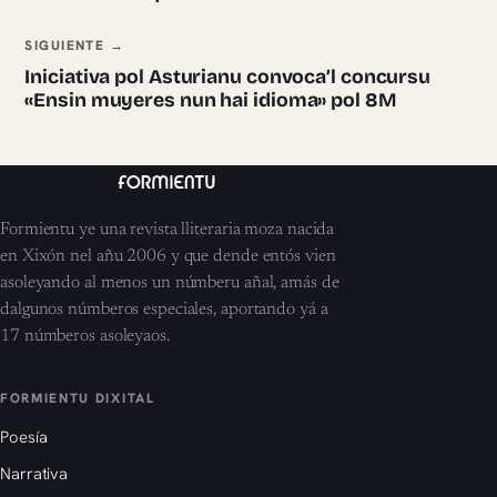
SIGUIENTE →
Iniciativa pol Asturianu convoca’l concursu
«Ensin muyeres nun hai idioma» pol 8M
Formientu ye una revista lliteraria moza nacida
en Xixón nel añu 2006 y que dende entós vien
asoleyando al menos un númberu añal, amás de
dalgunos númberos especiales, aportando yá a
17 númberos asoleyaos.
FORMIENTU DIXITAL
Poesía
Narrativa