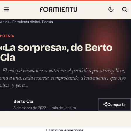
Aniciu
/
Formientu dixital
/
Poesía
POESÍA
«La sorpresa», de Berto
Cla
El mio pá enseñóme a entamar el periódicu per atrás y lleer,
una a una, cada esquela comprobando, d’esta miente, que sigo
vivu. y yera…
Berto Cla
Compartir
3 de marzu de 2022 · 1 min de llectura
El mio pá enseñóme