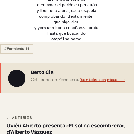
a entamar el periódicu per atrás
y lleer, una a una, cada esquela
comprobando, d’esta miente,
que sigo vivu.
y yera una bona enseñanza: creía:
hasta que buscando
atopé’l so nome.
#Formientu 14
Sobre l'autor
Berto Cla
Collabora con Formientu.
Ver toles sos pieces →
Navegación ente pieces
← ANTERIOR
Uviéu Abierto presenta «El sol na escombrera»,
d’Alberto Vázquez