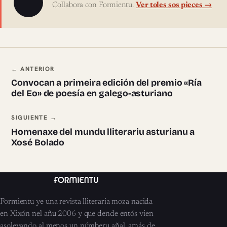
Collabora con Formientu.
Ver toles sos pieces →
Navegación ente pieces
← ANTERIOR
Convocan a primeira edición del premio «Ría
del Eo» de poesía en galego-asturiano
SIGUIENTE →
Homenaxe del mundu lliterariu asturianu a
Xosé Bolado
Formientu ye una revista lliteraria moza nacida
en Xixón nel añu 2006 y que dende entós vien
asoleyando al menos un númberu añal, amás de