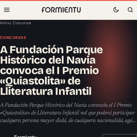
Aniciu
/
Concursos
CONCURSOS
A Fundación Parque
Histórico del Navia
convoca el I Premio
«Quiastolita» de
Lliteratura Infantil
A Fundación Parque Histórico del Navia convocóu el I Premio
«Quiastolita» de Lliteratura Infantil nel que poderá participar
cualquera persona mayor d’edá, de cualquera nacionalidá, agá…