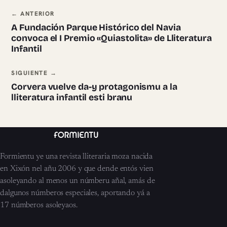
Navegación ente pieces
← ANTERIOR
A Fundación Parque Histórico del Navia
convoca el I Premio «Quiastolita» de Lliteratura
Infantil
SIGUIENTE →
Corvera vuelve da-y protagonismu a la
lliteratura infantil esti branu
Formientu ye una revista lliteraria moza nacida
en Xixón nel añu 2006 y que dende entós vien
asoleyando al menos un númberu añal, amás de
dalgunos númberos especiales, aportando yá a
17 númberos asoleyaos.