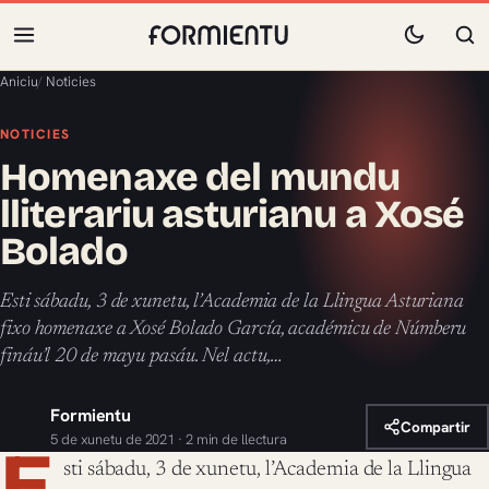
Aniciu
/
Noticies
NOTICIES
Homenaxe del mundu
lliterariu asturianu a Xosé
Bolado
Esti sábadu, 3 de xunetu, l’Academia de la Llingua Asturiana
fixo homenaxe a Xosé Bolado García, académicu de Númberu
fináu’l 20 de mayu pasáu. Nel actu,…
Formientu
Compartir
5 de xunetu de 2021 · 2 min de llectura
E
sti sábadu, 3 de xunetu, l’Academia de la Llingua