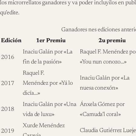
los microrrellatos ganadores y va poder incluyilos en publ
qu’edite.
Ganadores nes ediciones anteri
Edición
1er Premiu
2u premiu
Inaciu Galán por «La
Raquel F. Menéndez po
2016
fin de la pasión»
«You nun conozo…»
Raquel F.
Inaciu Galán por «La
Menéndez por «Yá lo
2017
nuesa conexón»
dicía…»
Inaciu Galán por «Una
Ánxela Gómez por
2018
vida de luxu»
«Camuda’l coral»
Xurde Menéndez
Claudia Gutiérrez Lueje
2019
Caravia