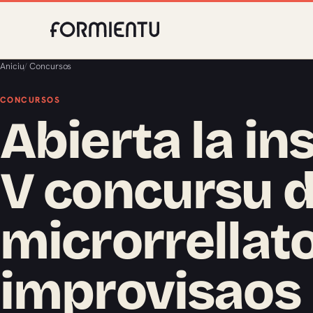
Aniciu
/
Concursos
CONCURSOS
Abierta la in
V concursu 
microrrellat
improvisaos 