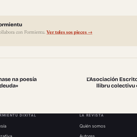
l'autor
ormientu
ollabora con Formientu.
Ver toles sos pieces →
te pieces
nase na poesía
L’Asociación Escrit
a deuda»
llibru colectiv
RMIENTU DIXITAL
LA REVISTA
sía
Quién somos
rativa
Autores