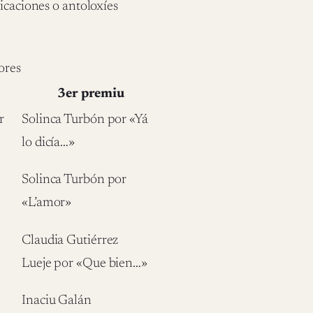
icaciones o antoloxíes
ores
3er premiu
r
Solinca Turbón por «Yá
lo dicía…»
Solinca Turbón por
«L’amor»
Claudia Gutiérrez
Lueje por «Que bien…»
Inaciu Galán