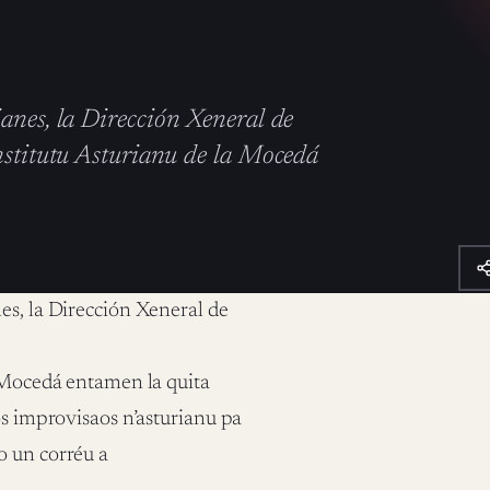
anes, la Dirección Xeneral de
Institutu Asturianu de la Mocedá
nes, la Dirección Xeneral de
a Mocedá entamen la quita
os improvisaos n’asturianu pa
o un corréu a