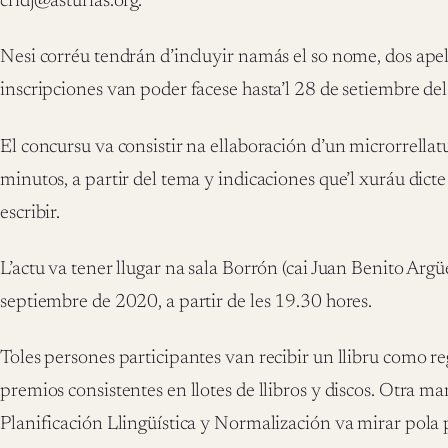
cridj@asturias.org.
Nesi corréu tendrán d’incluyir namás el so nome, dos apel
inscripciones van poder facese hasta’l 28 de setiembre de
El concursu va consistir na ellaboración d’un microrrel
minutos, a partir del tema y indicaciones que’l xuráu di
escribir.
L’actu va tener llugar na sala Borrón (cai Juan Benito Argüe
septiembre de 2020, a partir de les 19.30 hores.
Toles persones participantes van recibir un llibru como r
premios consistentes en llotes de llibros y discos. Otra m
Planificación Llingüística y Normalización va mirar pola