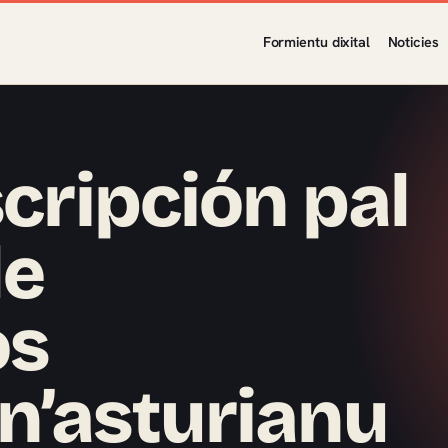
Formientu dixital
Noticies
scripción pal
de
os
n’asturianu