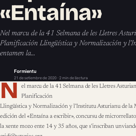
«Entaína»
Nel marcu de la 41 Selmana de les Lletres Asturi
Planificación Llingüística y Normalización y l’
entamen la…
Formientu
21 de setiembre de 2020 · 2 min de llectura
N
el marcu de la 41 Selmana de les Lletres Asturia
Planificación
Llingüística y Normalización y l’Institutu Asturianu de l
edición del «Entaína a escribir», concursu de microrrellat
la xente mozo ente 14 y 35 años, que s’inscriban unviand