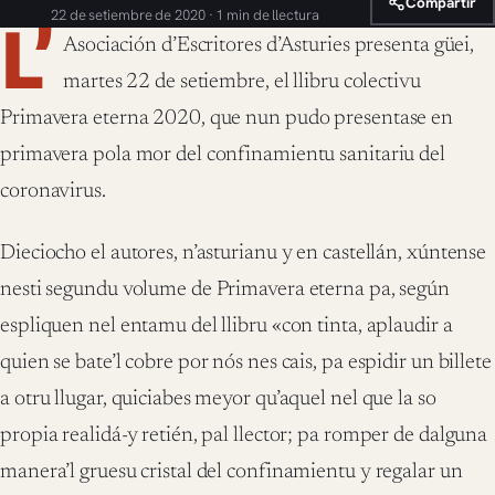
Compartir
22 de setiembre de 2020 · 1 min de llectura
L’
Asociación d’Escritores d’Asturies presenta güei,
martes 22 de setiembre, el llibru colectivu
Primavera eterna 2020, que nun pudo presentase en
primavera pola mor del confinamientu sanitariu del
coronavirus.
Dieciocho el autores, n’asturianu y en castellán, xúntense
nesti segundu volume de Primavera eterna pa, según
espliquen nel entamu del llibru «con tinta, aplaudir a
quien se bate’l cobre por nós nes cais, pa espidir un billete
a otru llugar, quiciabes meyor qu’aquel nel que la so
propia realidá-y retién, pal llector; pa romper de dalguna
manera’l gruesu cristal del confinamientu y regalar un