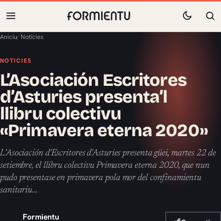
Aniciu
/
Noticies
NOTICIES
L’Asociación Escritores
d’Asturies presenta’l
llibru colectivu
«Primavera eterna 2020»
L’Asociación d’Escritores d’Asturies presenta güei, martes 22 de
setiembre, el llibru colectivu Primavera eterna 2020, que nun
pudo presentase en primavera pola mor del confinamientu
sanitariu…
Formientu