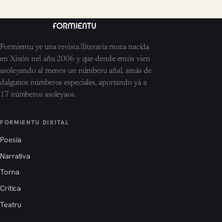
Formientu ye una revista lliteraria moza nacida
en Xixón nel añu 2006 y que dende entós vien
asoleyando al menos un númberu añal, amás de
dalgunos númberos especiales, aportando yá a
17 númberos asoleyaos.
FORMIENTU DIXITAL
Poesía
Narrativa
Torna
Crítica
Teatru