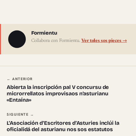
Sobre l'autor
Formientu
Collabora con Formientu.
Ver toles sos pieces →
Navegación ente pieces
← ANTERIOR
Abierta la inscripción pal V concursu de
microrrellatos improvisaos n’asturianu
«Entaína»
SIGUIENTE →
L’Asociación d’Escritores d’Asturies inclúi la
oficialidá del asturianu nos sos estatutos