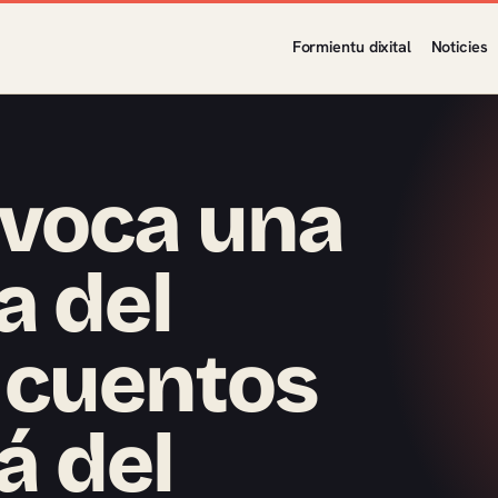
Formientu dixital
Noticies
voca una
a del
 cuentos
á del