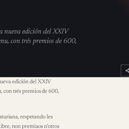
a nueva edición del XXIV
nu, con trés premios de 600,
nueva edición del XXIV
, con trés premios de 600,
asturiana, respetando les
libre, non premiaos n’otros