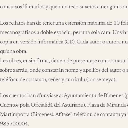
concursos lliterarios y que nun tean suxetos a nengún co
Los rellatos han de tener una estensión máxima de 10 fol
mecanografiaos a doble espaciu, per una sola cara. Unviar
copia en versión informática (CD). Cada autor o autora 
qu’una obra.
Les obres, ensin firma, tienen de presentase con nomatu. 
sobre zarráu, onde constarán nome y apellíos del autor o
teléfonu de contautu, señes y currículu (con semeya).
Los cuentos han d’unviase a: Ayuntamientu de Bimenes 
Cuentos pola Oficialidá del Asturianu). Plaza de Miranda
Martimporra (Bimenes). Afítase’l teléfonu de contautu ya
985700004.