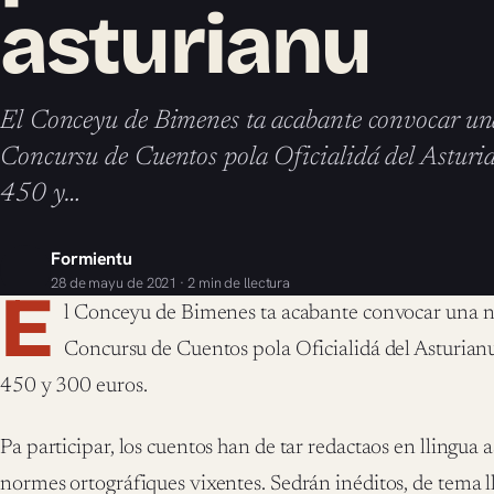
asturianu
El Conceyu de Bimenes ta acabante convocar un
Concursu de Cuentos pola Oficialidá del Asturia
450 y…
Formientu
28 de mayu de 2021 · 2 min de llectura
E
l Conceyu de Bimenes ta acabante convocar una 
Concursu de Cuentos pola Oficialidá del Asturianu
450 y 300 euros.
Pa participar, los cuentos han de tar redactaos en llingua 
normes ortográfiques vixentes. Sedrán inéditos, de tema l