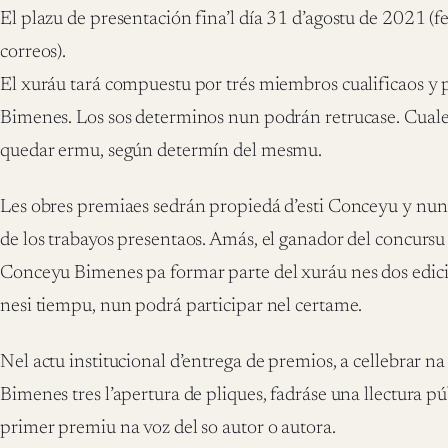
El plazu de presentación fina’l día 31 d’agostu de 2021 (f
correos).
El xuráu tará compuestu por trés miembros cualificaos y p
Bimenes. Los sos determinos nun podrán retrucase. Cuale
quedar ermu, según determín del mesmu.
Les obres premiaes sedrán propiedá d’esti Conceyu y nun
de los trabayos presentaos. Amás, el ganador del concursu
Conceyu Bimenes pa formar parte del xuráu nes dos edicio
nesi tiempu, nun podrá participar nel certame.
Nel actu institucional d’entrega de premios, a cellebrar na
Bimenes tres l’apertura de pliques, fadráse una llectura p
primer premiu na voz del so autor o autora.