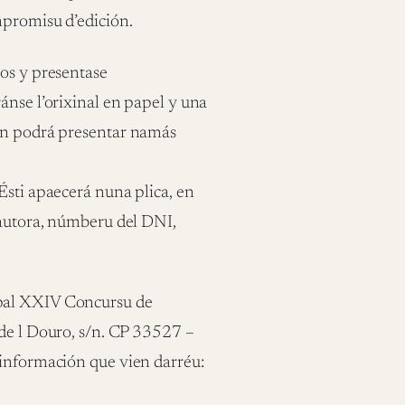
mpromisu d’edición.
ios y presentase
ánse l’orixinal en papel y una
nun podrá presentar namás
Ésti apaecerá nuna plica, en
 autora, númberu del DNI,
(pal XXIV Concursu de
 de l Douro, s/n. CP 33527 –
 información que vien darréu: