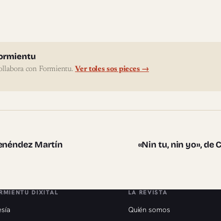
l'autor
ormientu
ollabora con Formientu.
Ver toles sos pieces →
te pieces
Menéndez Martín
«Nin tu, nin yo», de
RMIENTU DIXITAL
LA REVISTA
sía
Quién somos