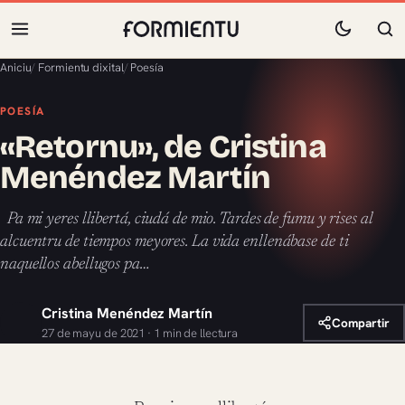
Aniciu
/
Formientu dixital
/
Poesía
POESÍA
«Retornu», de Cristina
Menéndez Martín
Pa mi yeres llibertá, ciudá de mio. Tardes de fumu y rises al
alcuentru de tiempos meyores. La vida enllenábase de ti
naquellos abellugos pa…
Cristina Menéndez Martín
Compartir
27 de mayu de 2021 · 1 min de llectura