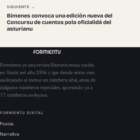
SIGUIENTE →
Bimenes convoca una edición nueva del
Concursu de cuentos pola oficialidá del
asturianu
Formientu ye una revista lliteraria moza nacida
en Xixón nel añu 2006 y que dende entós vien
asoleyando al menos un númberu añal, amás de
dalgunos númberos especiales, aportando yá a
17 númberos asoleyaos.
FORMIENTU DIXITAL
Poesía
Narrativa