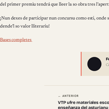
del primer premiu tendrá que lleer la so obra tres l’apert
¡Nun dexes de participar nun concursu como esti, onde se 
dende’l so valor lliterariu!
Bases completes
Sobre 
F
C
Navegación en
← ANTERIOR
VTP ufre materiales esco
enseñanza del asturianu