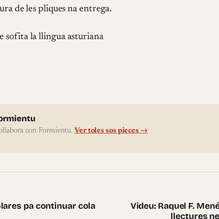
ura de les pliques na entrega.
sofita la llingua asturiana
l'autor
ormientu
ollabora con Formientu.
Ver toles sos pieces →
te pieces
lares pa continuar cola
Videu: Raquel F. Mené
llectures 