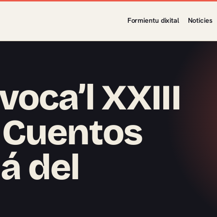
Formientu dixital
Noticies
oca’l XXIII
 Cuentos
dá del