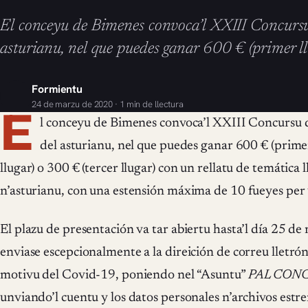
El conceyu de Bimenes convoca’l XXIII Concursu
asturianu, nel que puedes ganar 600 € (primer ll
Formientu
24 de marzu de 2020 · 1 min de llectura
E
l conceyu de Bimenes convoca’l XXIII Concursu d
del asturianu, nel que puedes ganar 600 € (prime
llugar) o 300 € (tercer llugar) con un rellatu de temática l
n’asturianu, con una estensión máxima de 10 fueyes per 
El plazu de presentación va tar abiertu hasta’l día 25 d
enviase escepcionalmente a la direición de correu lletró
motivu del Covid-19, poniendo nel “Asuntu”
PAL CON
unviando’l cuentu y los datos personales n’archivos est