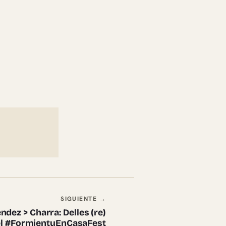
SIGUIENTE →
ndez > Charra: Delles (re)
nel #FormientuEnCasaFest