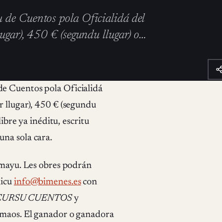
 de Cuentos pola Oficialidá del
ugar), 450 € (segundu llugar) o…
e Cuentos pola Oficialidá
r llugar), 450 € (segundu
libre ya inéditu, escritu
una sola cara.
e mayu. Les obres podrán
nicu
info@bimenes.es
con
CURSU CUENTOS
y
remaos. El ganador o ganadora