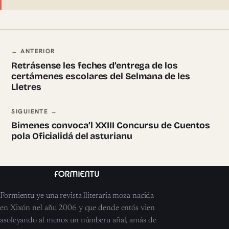
Navegación ente pieces
← ANTERIOR
Retrásense les feches d’entrega de los
certámenes escolares del Selmana de les
Lletres
SIGUIENTE →
Bimenes convoca’l XXIII Concursu de Cuentos
pola Oficialidá del asturianu
Formientu ye una revista lliteraria moza nacida
en Xixón nel añu 2006 y que dende entós vien
asoleyando al menos un númberu añal, amás de