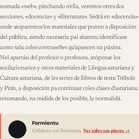
nomada «web», pinchando n’ella, veremos otres dos
secciones, «docencia» y «lliteratura». Sedrá en «docencia»
onde atoparemos los materiales que ponen a disposición
del públicu, siendo necesariu pal alumnu identificase
como talu coles contraseñes qu’apaecen na páxina.
Nel apartáu del profesor o profesora, atópense los
socilucionarios y otros materiales de Llingua asturiana y
Cultura asturiana, de les series de llibros de testu Trébole
y Pitín, a disposición pa continuar coles clases d’asturianu
retomando, na midida de los posible, la normalidá.
Sobre l'autor
Formientu
Collabora con Formientu.
Ver toles sos pieces →