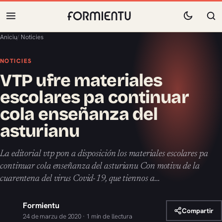
Aniciu
/
Noticies
NOTICIES
VTP ufre materiales
escolares pa continuar
cola enseñanza del
asturianu
La editorial vtp pon a disposición los materiales escolares pa
continuar cola enseñanza del asturianu Con motivu de la
cuarentena del virus Covid-19, que tiennos a…
Formientu
Compartir
24 de marzu de 2020 · 1 min de llectura