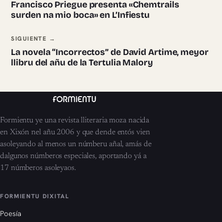
Francisco Priegue presenta «Chemtrails
surden na mio boca» en L’Infiestu
SIGUIENTE →
La novela “Incorrectos” de David Artime, meyor
llibru del añu de la Tertulia Malory
Formientu ye una revista lliteraria moza nacida
en Xixón nel añu 2006 y que dende entós vien
asoleyando al menos un númberu añal, amás de
dalgunos númberos especiales, aportando yá a
17 númberos asoleyaos.
FORMIENTU DIXITAL
Poesía