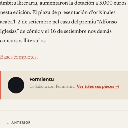
ámbitu lliterariu, aumentaron la dotación a 5.000 euros
nesta edición. El plazu de presentación d’orixinales
acaba’l 2 de setiembre nel casu del premiu “Alfonso
Iglesias” de cómic y el 16 de setiembre nos demás
concursos lliterarios.
Bases completes.
Sobre l'autor
Formientu
Collabora con Formientu.
Ver toles sos pieces →
Navegación ente pieces
← ANTERIOR