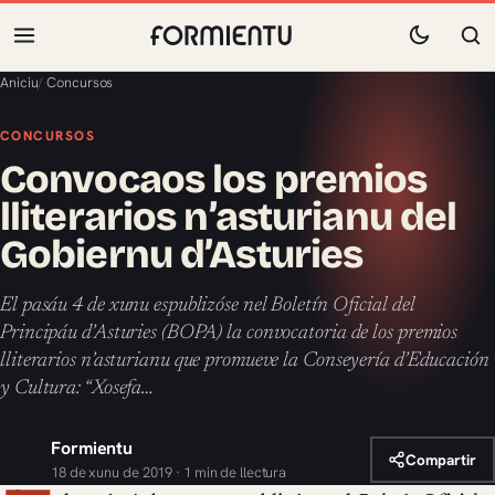
Aniciu
/
Concursos
CONCURSOS
Convocaos los premios
lliterarios n’asturianu del
Gobiernu d’Asturies
El pasáu 4 de xunu espublizóse nel Boletín Oficial del
Principáu d’Asturies (BOPA) la convocatoria de los premios
lliterarios n’asturianu que promueve la Conseyería d’Educación
y Cultura: “Xosefa…
Formientu
Compartir
18 de xunu de 2019 · 1 min de llectura