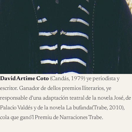
David Artime Coto
(Cand
á
s, 1979) ye periodista y
escritor. Ganador de dellos premios lliterarios, ye
responsable d
’
una adaptaci
ó
n teatral de la novela
Jos
é
,
de
Palacio Vald
é
s y de la novela
La bufanda
(Trabe, 2010)
,
cola que gan
ó’
l Premiu de Narraciones Trabe.