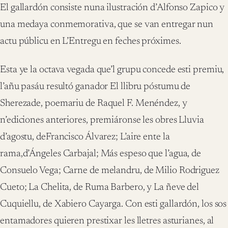
El gallard
ó
n consiste nuna ilustraci
ó
n d’Alfonso Zapico y
una medaya conmemorativa, que se van entregar nun
actu p
ú
blicu en L’Entregu en feches pr
ó
x
imes.
Esta ye la
octava
vegada que’l grupu concede esti premiu,
l
’
a
ñ
u pas
á
u result
ó
ganador
El llibru p
ó
stumu de
Sherezade
,
poemariu
de
Raquel F.
Men
é
ndez, y
n
’
ediciones anteriores, premi
á
ronse les obres
Lluvia
d
’
agostu
, de
Francisco
Á
lvarez;
L
’
aire ente la
rama,
d
’Á
ngeles
Carbajal
;
M
á
s espeso que l
’
agua,
de
Consuelo Vega;
Carne de melandru
, de Milio Rodriguez
Cueto;
La Chelita,
de Ruma Barbero,
y
La
ñ
eve del
Cuquiellu
, de Xabiero Cayarga.
Con esti gallard
ó
n, los sos
entamadores quieren prestixar les lletres asturianes, al