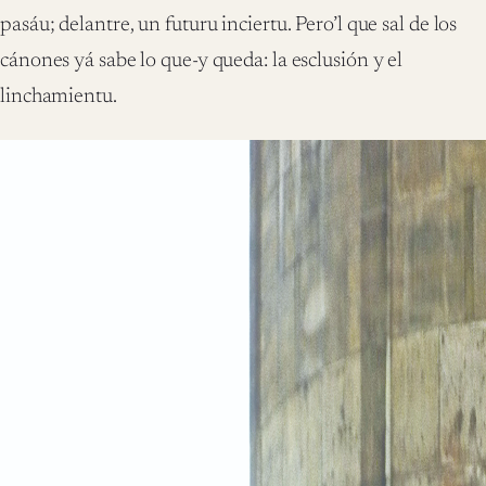
pas
á
u
;
d
elantre, un futuru inciertu.
Pero
’
l que
sal de los
c
á
nones y
á
sabe lo que-y queda: la esclusi
ó
n y el
linchamientu.