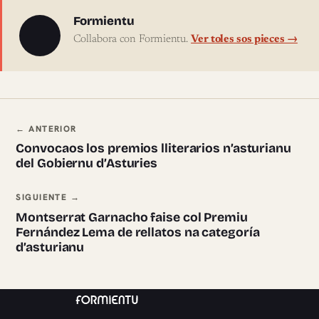
Sobre l'autor
Formientu
Collabora con Formientu.
Ver toles sos pieces →
Navegación ente pieces
← ANTERIOR
Convocaos los premios lliterarios n’asturianu
del Gobiernu d’Asturies
SIGUIENTE →
Montserrat Garnacho faise col Premiu
Fernández Lema de rellatos na categoría
d’asturianu