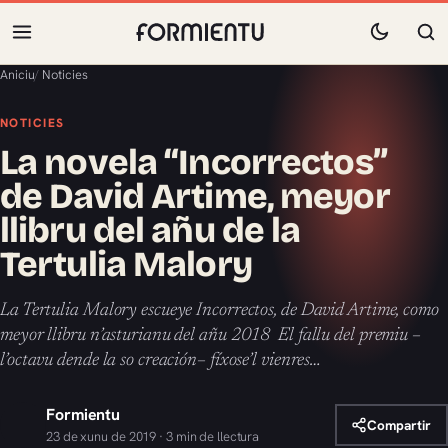
Aniciu
/
Noticies
NOTICIES
La novela “Incorrectos”
de David Artime, meyor
llibru del añu de la
Tertulia Malory
La Tertulia Malory escueye Incorrectos, de David Artime, como
meyor llibru n’asturianu del añu 2018 El fallu del premiu –
l’octavu dende la so creación– fíxose’l vienres…
Formientu
Compartir
23 de xunu de 2019 · 3 min de llectura