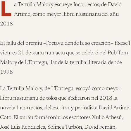
L
a Tertulia Malory escueye Incorrectos, de David
Artime, como meyor llibru n’asturianu del añu
2018
El fallu del premiu
–
l
’
octavu
dende la so creaci
ó
n
–
f
í
xose
’
l
vienres
21
de xunu nun actu que se celebr
ó
nel Pub Tom
Malory de L
’
Entregu, llar
de la tertulia lliteraria dende
1998
La Tertulia Malory, de L’Entregu, escoy
ó
como meyor
llibru n’asturianu de tolos que s’editaron nel 201
8
la
novela
Incorrectos
, del escritor
y periodista David
Artime
Coto
. El xur
á
u formáronlu
los escritores Xulio Arbes
ú
,
Jos
é
Luis Rendueles, Solinca Turb
ó
n, David Fern
á
n,