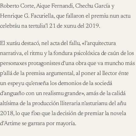
Roberto Corte,
Aique Fernandi,
Chechu Garc
í
a y
Henrique G. Facuriella, que fallaron el premiu nun actu
celebr
á
u na tertulia’l 2
1
de xunu del 201
9
.
El xur
á
u destac
ó
, nel acta del fallu,
«
l
’
arquitectura
narrativa, el ritmu y la fondura psicol
ó
xica de ca
ú
n de los
personaxes protagonistes d
’
una obra que va muncho m
á
s
p
’
all
á
de la premisa argumental, al poner al llector
é
nte
un espeyu qu
’
ense
ñ
a los demonios de la socied
á
d
’
angua
ñ
o con un realismu grande
»
, am
á
s de la calid
á
alt
í
sima de la producci
ó
n lliteraria n
’
asturianu del a
ñ
u
2018, lo que fixo que la decisi
ó
n de premiar la novela
d
’
Artime se garrara por mayor
í
a.