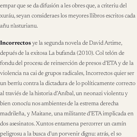
empar que se da difusi
ó
n a les obres que, a criteriu del
xur
á
u, seyan
consideraes los meyores llibros escritos cada
a
ñ
u n’asturianu.
Incorrectos
ye la segunda novela de David Artime,
depu
é
s de la exitosa
La bufanda
(2010).
Col tel
ó
n de
fondu del procesu de reinserci
ó
n de presos d
’
ETA y de la
violencia na cai de grupos radicales,
Incorrectos
quier ser
un berr
í
u contra la dictadura de lo pol
í
ticamente correcto
al travi
é
s de la historia d
’
An
í
bal
,
un neonazi
violentu y
bien conoc
í
u nos ambientes de la estrema derecha
madrile
ñ
a
, y
Maitane
,
una militante d
’
ETA implicada en
dos asesinatos.
Xuntos entamen
a percorrer un cam
í
n
peligrosu a la busca d
’
un porvenir dignu
:
a
tr
á
s, el so