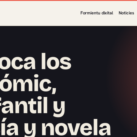
Formientu dixital
Noticies
oca los
ómic,
fantil y
ía y novela