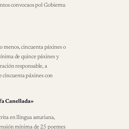
mientos convocaos pol Gobiernu
lo menos, cincuenta páxines o
 mínima de quince páxines y
aración responsable, a
e cincuenta páxines con
efa Canellada»
rita en llingua asturiana,
estensión mínima de 25 poemes