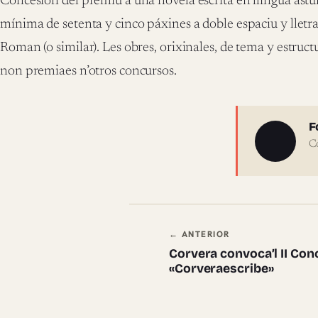
Concesión del premiu a una novela escrita en llingua ast
mínima de setenta y cinco páxines a doble espaciu y lle
Roman (o similar). Les obres, orixinales, de tema y estructu
non premiaes n’otros concursos.
Sobre 
F
C
Navegación en
← ANTERIOR
Corvera convoca’l II Con
«Corveraescribe»