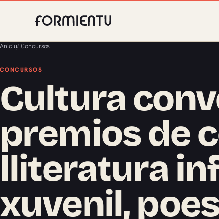
Aniciu
/
Concursos
CONCURSOS
Cultura conv
premios de c
lliteratura in
xuvenil, poes