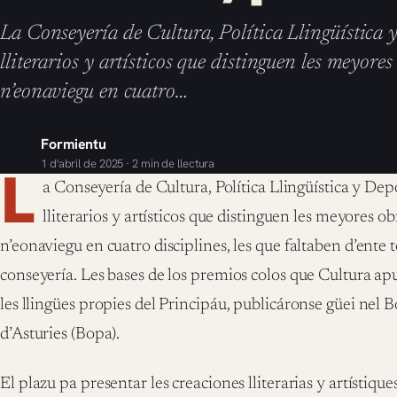
La Conseyería de Cultura, Política Llingüística 
lliterarios y artísticos que distinguen les meyore
n’eonaviegu en cuatro…
Formientu
1 d'abril de 2025 · 2 min de llectura
L
a Conseyería de Cultura, Política Llingüística y De
lliterarios y artísticos que distinguen les meyores ob
n’eonaviegu en cuatro disciplines, les que faltaben d’ente
conseyería. Les bases de los premios colos que Cultura a
les llingües propies del Principáu, publicáronse güei nel B
d’Asturies (Bopa).
El plazu pa presentar les creaciones lliterarias y artístiq