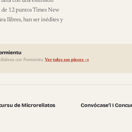
uriana con una estensión
tra de 12 puntos Times New
ra llibres, han ser inédites y
l'autor
ormientu
ollabora con Formientu.
Ver toles sos pieces →
te pieces
cursu de Microrellatos
Convócase’l I Concu