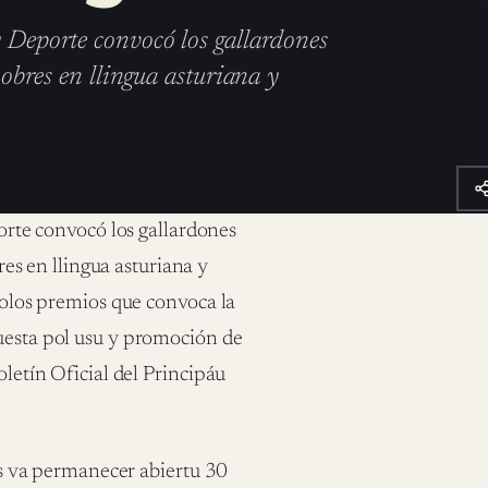
y Deporte convocó los gallardones
s obres en llingua asturiana y
porte convocó los gallardones
res en llingua asturiana y
 tolos premios que convoca la
puesta pol usu y promoción de
oletín Oficial del Principáu
ues va permanecer abiertu 30