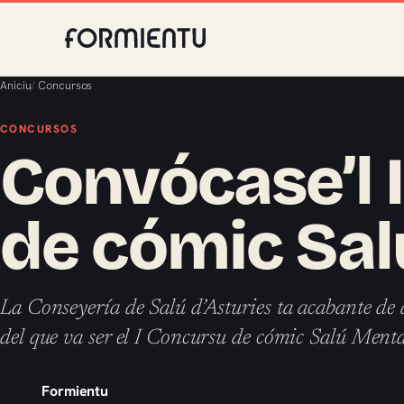
Aniciu
/
Concursos
CONCURSOS
Convócase’l 
de cómic Sal
La Conseyería de Salú d’Asturies ta acabante de
del que va ser el I Concursu de cómic Salú Menta
Formientu