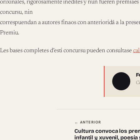
orixinales, rigorosamente inédites y nun fueren premiae
concursu, nin
correspuendan a autores finaos con anterioridá a la presen
Premiu.
Les bases completes d’esti concursu pueden consultase
ca
Sobre 
F
C
Navegación en
← ANTERIOR
Cultura convoca los prem
infantil y xuvenil, poesía