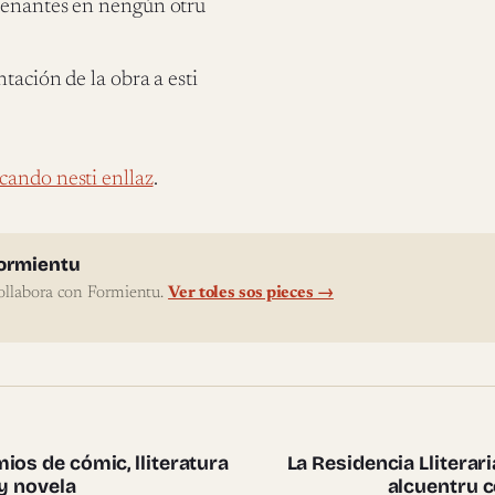
s enantes en nengún otru
tación de la obra a esti
lcando nesti enllaz
.
l'autor
ormientu
ollabora con Formientu.
Ver toles sos pieces →
te pieces
ios de cómic, lliteratura
La Residencia Llitera
 y novela
alcuentru c