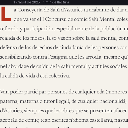
1 d'abril de 2025 · 1 min de llectura
L
a Conseyería de Salú d’Asturies ta acabante de dar 
que va ser el I Concursu de cómic Salú Mental coles
reflexón y participación, especialmente de la población 
realidá de los mozos, la so visión sobre la salú mental, co
defensa de los derechos de ciudadanía de les persones co
sensibilizando contra l’estigma que los arrodia, mesmo qu
nel abordaxe de cuidu de la salú mental y actitúes social
la calidá de vida d’esti colectivu.
Van poder participar persones de cualquier edá (menores 
paterna, materna o tutor llegal), de cualquier nacionalidá,
d’Asturies, siempres que les obres que se presenten afac
aceptáu de cómic, tean escrites n’idioma castellanu, n’ast