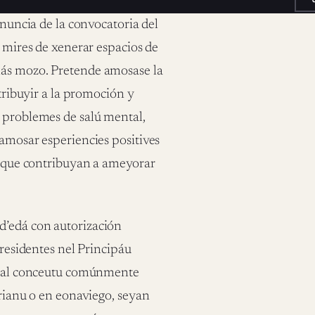
anuncia de la convocatoria del
 mires de xenerar espacios de
más mozo. Pretende amosase la
ntribuyir a la promoción y
n problemes de salú mental,
’amosar esperiencies positives
es que contribuyan a ameyorar
d’edá con autorización
 residentes nel Principáu
er al conceutu comúnmente
urianu o en eonaviego, seyan