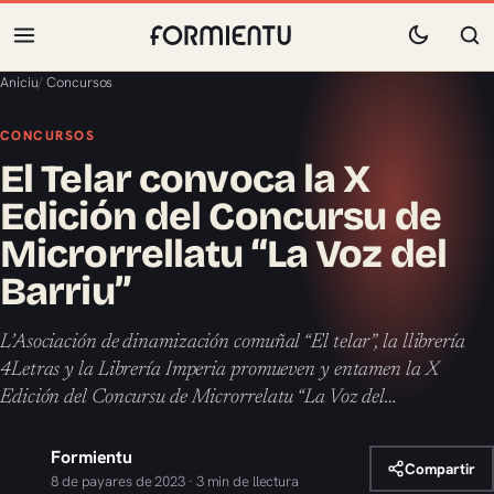
Aniciu
/
Concursos
CONCURSOS
El Telar convoca la X
Edición del Concursu de
Microrrellatu “La Voz del
Barriu”
L’Asociación de dinamización comuñal “El telar”, la llibrería
4Letras y la Librería Imperia promueven y entamen la X
Edición del Concursu de Microrrelatu “La Voz del…
Formientu
Compartir
8 de payares de 2023 · 3 min de llectura