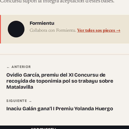
Concursu supón la íntegra aceptación d’estes bases.
Sobre l'autor
Formientu
Collabora con Formientu.
Ver toles sos pieces →
Navegación ente pieces
← ANTERIOR
Ovidio García, premiu del XI Concursu de
recoyida de toponimia pol so trabayu sobre
Matalavilla
SIGUIENTE →
Inaciu Galán gana’l I Premiu Yolanda Huergo