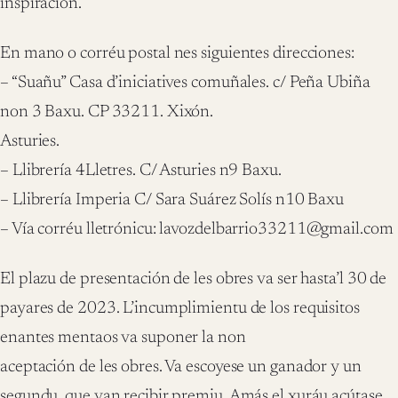
inspiración.
En mano o corréu postal nes siguientes direcciones:
– “Suañu” Casa d’iniciatives comuñales. c/ Peña Ubiña
non 3 Baxu. CP 33211. Xixón.
Asturies.
– Llibrería 4Lletres. C/ Asturies n9 Baxu.
– Llibrería Imperia C/ Sara Suárez Solís n10 Baxu
– Vía corréu lletrónicu: lavozdelbarrio33211@gmail.com
El plazu de presentación de les obres va ser hasta’l 30 de
payares de 2023. L’incumplimientu de los requisitos
enantes mentaos va suponer la non
aceptación de les obres. Va escoyese un ganador y un
segundu, que van recibir premiu. Amás el xuráu acútase