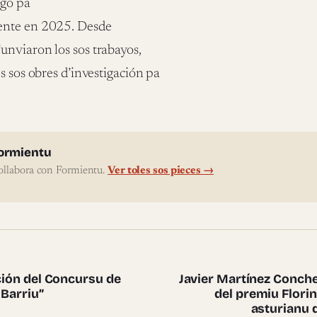
rgo pa
mente en 2025. Desde
unviaron los sos trabayos,
s sos obres d’investigación pa
l'autor
ormientu
ollabora con Formientu.
Ver toles sos pieces →
te pieces
ición del Concursu de
Javier Martínez Conche
 Barriu”
del premiu Florin
asturianu 