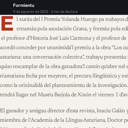
Formientu
9 de payares de 2023 · 3 min de llectura
E
l xuráu del I Premiu Yolanda Huergo pa trabayos d
entamáu pola asociación Grana, y formáu pola edit
el profesor d’Historia José Luis Carmona y el profesor de 
acordó conceder por unanimidá’l premiu a la obra “Los cuar
asturiana: una conversación colectiva”, trabayu presentáu
quiso rescamplar de la obra ganadora’l camín qu’abre nel es
n’asturianu fecha por muyeres, el precuru llingüísticu y esti
como la orixinalidá del planteamientu de la investigación.
tendrá llugar nel Muséu Barjola de Xixón el viernes 1 d’avie
El ganador y antiguu director d’esta revista, Inaciu Galá
miembru de l’Academia de la Llingua Asturiana, Doctor p