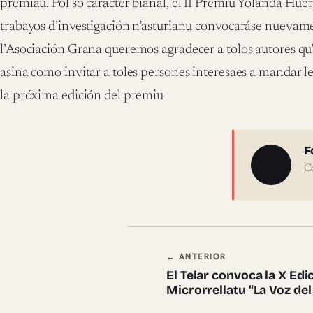
premiáu. Pol so carácter biañal, el II Premiu Yolanda Hue
trabayos d’investigación n’asturianu convocaráse nueva
l’Asociación Grana queremos agradecer a tolos autores qu’
asina como invitar a toles persones interesaes a mandar le
la próxima edición del premiu
Sobre 
F
C
Navegación en
← ANTERIOR
El Telar convoca la X Ed
Microrrellatu “La Voz del