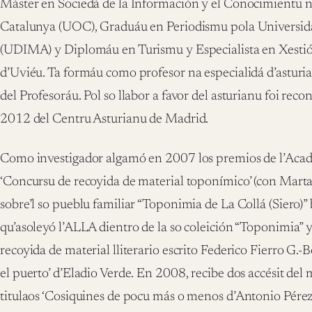
Máster en Sociedá de la Información y el Conocimientu n
Catalunya (UOC), Graduáu en Periodismu pola Universidá
(UDIMA) y Diplomáu en Turismu y Especialista en Xestió
d’Uviéu. Ta formáu como profesor na especialidá d’astur
del Profesoráu. Pol so llabor a favor del asturianu foi rec
2012 del Centru Asturianu de Madrid.
Como investigador algamó en 2007 los premios de l’Acad
‘Concursu de recoyida de material toponímico’ (con Marta
sobre’l so pueblu familiar “Toponimia de La Collá (Siero)
qu’asoleyó l’ALLA dientro de la so coleición “Toponimia” y
recoyida de material lliterario escrito Federico Fierro G.-
el puerto’ d’Eladio Verde. En 2008, recibe dos accésit de
titulaos ‘Cosiquines de pocu más o menos d’Antonio Pérez