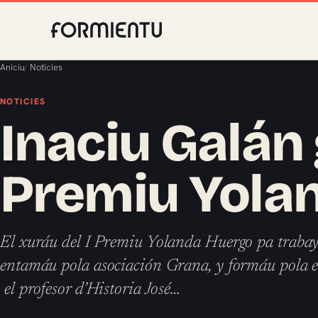
Aniciu
/
Noticies
NOTICIES
Inaciu Galán 
Premiu Yola
El xuráu del I Premiu Yolanda Huergo pa trabayo
entamáu pola asociación Grana, y formáu pola edi
el profesor d’Historia José…