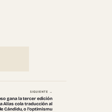
SIGUIENTE →
so gana la tercer edición
a Alías cola traducción al
de Cándidu, o l’optimismu