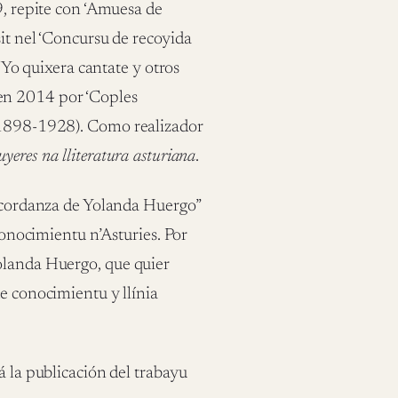
9, repite con ‘Amuesa de
it nel ‘Concursu de recoyida
 ‘Yo quixera cantate y otros
en 2014 por ‘Coples
 (1898-1928). Como realizador
uyeres na lliteratura asturiana
.
Alcordanza de Yolanda Huergo”
 conocimientu n’Asturies. Por
olanda Huergo, que quier
de conocimientu y llínia
á la publicación del trabayu