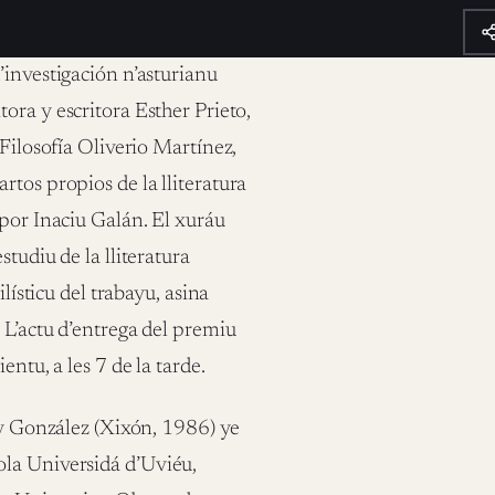
’investigación n’asturianu
ora y escritora Esther Prieto,
Filosofía Oliverio Martínez,
tos propios de la lliteratura
 por Inaciu Galán. El xuráu
tudiu de la lliteratura
lísticu del trabayu, asina
 L’actu d’entrega del premiu
ntu, a les 7 de la tarde.
n y González (Xixón, 1986) ye
ola Universidá d’Uviéu,