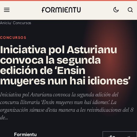
Aniciu
/
Concursos
CONCURSOS
Iniciativa pol Asturianu
convoca la segunda
edición de ‘Ensin
muyeres nun hai idiomes’
Iniciativa pol Asturianu convoca la segunda edición del
concursu lliterariu ‘Ensin muyeres nun hai idiomes’. La
organización súmase d’esta manera a les reivindicaciones del 8
de…
Formientu