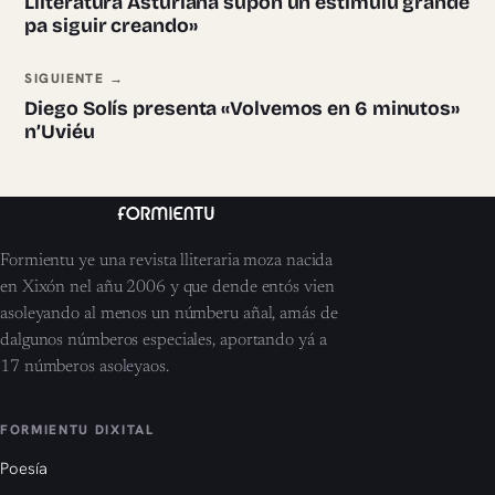
Lliteratura Asturiana supón un estímulu grande
pa siguir creando»
SIGUIENTE →
Diego Solís presenta «Volvemos en 6 minutos»
n’Uviéu
Formientu ye una revista lliteraria moza nacida
en Xixón nel añu 2006 y que dende entós vien
asoleyando al menos un númberu añal, amás de
dalgunos númberos especiales, aportando yá a
17 númberos asoleyaos.
FORMIENTU DIXITAL
Poesía