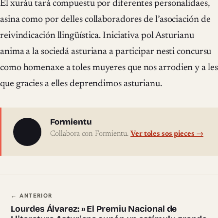
El xuráu tará compuestu por diferentes personalidaes,
asina como por delles collaboradores de l’asociación de
reivindicación llingüística. Iniciativa pol Asturianu
anima a la sociedá asturiana a participar nesti concursu
como homenaxe a toles muyeres que nos arrodien y a les
que gracies a elles deprendimos asturianu.
Sobre l'autor
Formientu
Collabora con Formientu.
Ver toles sos pieces →
Navegación ente pieces
← ANTERIOR
Lourdes Álvarez: » El Premiu Nacional de