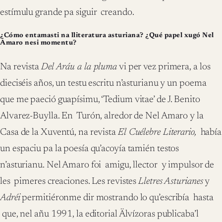
estímulu grande pa siguir creando.
¿Cómo entamasti na lliteratura asturiana? ¿Qué papel xugó Nel
Amaro nesi momentu?
Na revista
Del Aráu a la pluma
vi per vez primera, a los
dieciséis años, un testu escritu n’asturianu y un poema
que me paeció guapísimu, ‘Tedium vitae’ de J. Benito
Alvarez-Buylla. En Turón, alredor de Nel Amaro y la
Casa de la Xuventú, na revista
El Cuélebre Literario,
había
un espaciu pa la poesía qu’acoyía tamién testos
n’asturianu. Nel Amaro foi amigu, llector y impulsor de
les pimeres creaciones. Les revistes
Lletres Asturianes
y
Adréi
permitiéronme dir mostrando lo qu’escribía hasta
que, nel añu 1991, la editorial Älvízoras publicaba’l