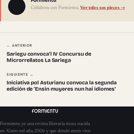
Sobre l'autor
Formientu
Collabora con Formientu.
Ver toles sos pieces →
Navegación ente pieces
← ANTERIOR
Sariegu convoca’l IV Concursu de
Microrrellatos La Sariega
SIGUIENTE →
Iniciativa pol Asturianu convoca la segunda
edición de ‘Ensin muyeres nun hai idiomes’
Formientu ye una revista lliteraria moza nacida
en Xixón nel añu 2006 y que dende entós vien