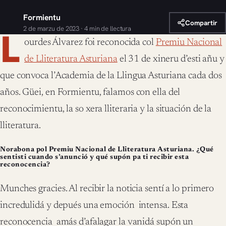
Formientu
Compartir
2 de marzu de 2023 · 4 min de llectura
L
ourdes Álvarez foi reconocida col
Premiu Nacional
de Lliteratura Asturiana
el 31 de xineru d’esti añu y
que convoca l’Academia de la Llingua Asturiana cada dos
años. Güei, en Formientu, falamos con ella del
reconocimientu, la so xera lliteraria y la situación de la
lliteratura.
Norabona pol Premiu Nacional de Lliteratura Asturiana. ¿Qué
sentisti cuando
s’anunció y qué supón pa ti recibir esta
reconocencia?
Munches gracies. Al recibir la noticia sentí a lo primero
incredulidá y depués una emoción intensa. Esta
reconocencia amás d’afalagar la vanidá supón un