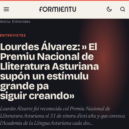
Aniciu
/
Entrevistes
ENTREVISTES
Lourdes Álvarez: » El
Premiu Nacional de
Lliteratura Asturiana
supón un estímulu
grande pa
siguir creando»
Lourdes Álvarez foi reconocida col Premiu Nacional de
Lliteratura Asturiana el 31 de xineru d’esti añu y que convoca
l’Academia de la Llingua Asturiana cada dos…