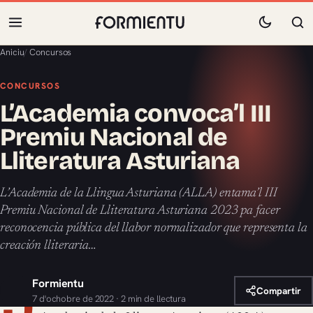
Aniciu
/
Concursos
CONCURSOS
L’Academia convoca’l III
Premiu Nacional de
Lliteratura Asturiana
L’Academia de la Llingua Asturiana (ALLA) entama’l III
Premiu Nacional de Lliteratura Asturiana 2023 pa facer
reconocencia pública del llabor normalizador que representa la
creación lliteraria…
Formientu
Compartir
7 d'ochobre de 2022 · 2 min de llectura