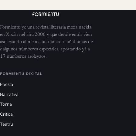
Formientu ye una revista lliteraria moza nacida
en Xixón nel añu 2006 y que dende entós vien
asoleyando al menos un númberu añal, amás de
dalgunos númberos especiales, aportando yá a
17 númberos asoleyaos.
FORMIENTU DIXITAL
Poesía
Narrativa
Torna
Crítica
Teatru