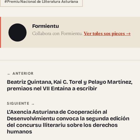
#Premiu Nacional de Lliteratura Asturiana
Sobre l'autor
Formientu
Collabora con Formientu.
Ver toles sos pieces →
Navegación ente pieces
← ANTERIOR
Beatriz Quintana, Kai C. Torel y Pelayo Martínez,
premiaos nel VII Entaína a escribir
SIGUIENTE →
L’Axencia Asturiana de Cooperación al
Desenvolvimientu convoca la segunda edición
del concursu lliterariu sobre los derechos
humanos