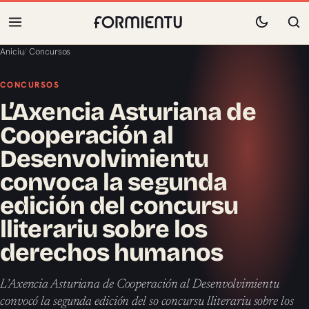
Aniciu
/
Concursos
CONCURSOS
L’Axencia Asturiana de
Cooperación al
Desenvolvimientu
convoca la segunda
edición del concursu
lliterariu sobre los
derechos humanos
L’Axencia Asturiana de Cooperación al Desenvolvimientu
convocó la segunda edición del so concursu lliterariu sobre los