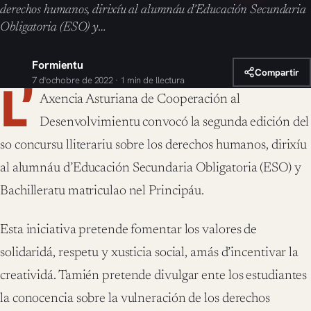
derechos humanos, dirixíu al alumnáu d’Educación Secundaria
Obligatoria (ESO) y…
Formientu
Compartir
7 d'ochobre de 2022 · 1 min de llectura
L’
Axencia Asturiana de Cooperación al
Desenvolvimientu convocó la segunda edición del
so concursu lliterariu sobre los derechos humanos, dirixíu
al alumnáu d’Educación Secundaria Obligatoria (ESO) y
Bachilleratu matriculao nel Principáu.
Esta iniciativa pretende fomentar los valores de
solidaridá, respetu y xusticia social, amás d’incentivar la
creatividá. Tamién pretende divulgar ente los estudiantes
la conocencia sobre la vulneración de los derechos