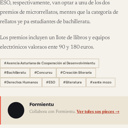
ESO, respectivamente, van optar a unu de los dos
premios de microrrellatos, mentes que la categoría de
rellatos ye pa estudiantes de bachilleratu.
Los premios incluyen un llote de llibros y equipos
electrónicos valoraos ente 90 y 180 euros.
#Axencia Asturiana de Cooperación al Desenvolvimientu
#Bachilleratu
#Concursu
#Creación lliteraria
#Derechos Humanos
#ESO
#lliteratura
#xente mozo
Sobre l'autor
Formientu
Collabora con Formientu.
Ver toles sos pieces →