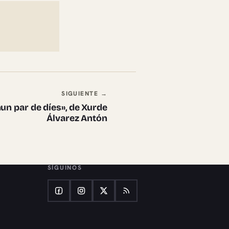
SIGUIENTE →
nun par de díes», de Xurde
Álvarez Antón
SÍGUINOS