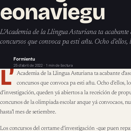
eonaviegu
L’Academia de la Llingua Asturiana ta acabante d’
concursos que convoca pa esti añu. Ocho d’ellos,
Formientu
25 d'abril de 2022 · 1 min de llectura
L’
Academia de la Llingua Asturiana ta acabante d’asol
concursos que convoca pa esti añu. Ocho d’ellos, l
d’investigación, queden yá abiertos a la receición de prop
concursos de la olimpiada escolar anque yá convocaos, nun
hasta’l mes de setiembre.
Los concursos del certame d’investigación -que puen repa