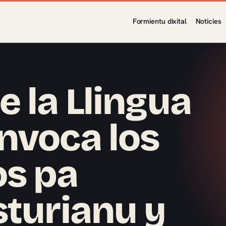
Formientu dixital
Noticies
 la Llingua
nvoca los
os pa
sturianu y