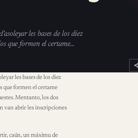
asoleyar les bases de los diez
 los que formen el certame…
eyar les bases de los diez
os que formen el certame
uestes. Mentanto, los dos
 van abrir les inscripciones
rtir, caún, un máximu de