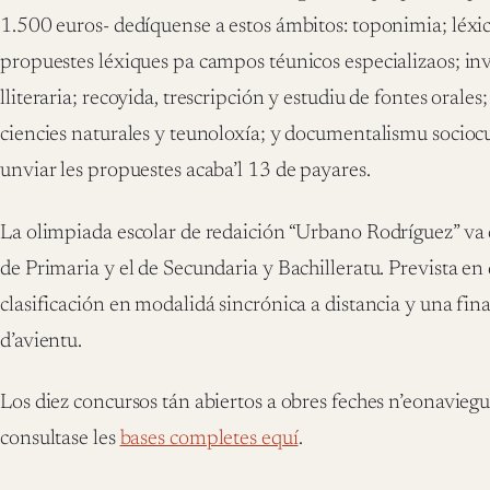
1.500 euros- dedíquense a estos ámbitos: toponimia; léxic
propuestes léxiques pa campos téunicos especializaos; inve
lliteraria; recoyida, trescripción y estudiu de fontes orales
ciencies naturales y teunoloxía; y documentalismu sociocul
unviar les propuestes acaba’l 13 de payares.
La olimpiada escolar de redaición “Urbano Rodríguez” va 
de Primaria y el de Secundaria y Bachilleratu. Prevista en
clasificación en modalidá sincrónica a distancia y una fina
d’avientu.
Los diez concursos tán abiertos a obres feches n’eonavieg
consultase les
bases completes equí
.