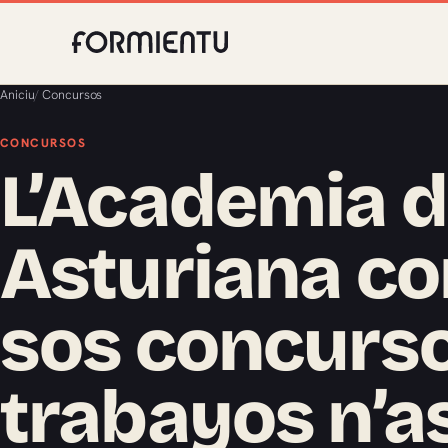
Aniciu
/
Concursos
CONCURSOS
L’Academia de
Asturiana co
sos concurs
trabayos n’a