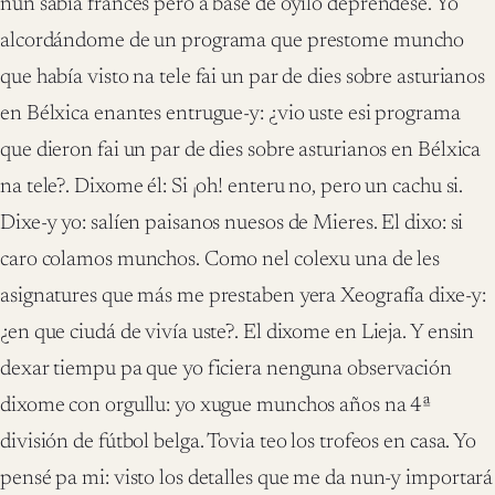
nun sabía francés pero a base de oyilo depréndese. Yo
alcordándome de un programa que prestome muncho
que había visto na tele fai un par de dies sobre asturianos
en Bélxica enantes entrugue-y: ¿vio uste esi programa
que dieron fai un par de dies sobre asturianos en Bélxica
na tele?. Dixome él: Si ¡oh! enteru no, pero un cachu si.
Dixe-y yo: salíen paisanos nuesos de Mieres. El dixo: si
caro colamos munchos. Como nel colexu una de les
asignatures que más me prestaben yera Xeografía dixe-y:
¿en que ciudá de vivía uste?. El dixome en Lieja. Y ensin
dexar tiempu pa que yo ficiera nenguna observación
dixome con orgullu: yo xugue munchos años na 4ª
división de fútbol belga. Tovia teo los trofeos en casa. Yo
pensé pa mi: visto los detalles que me da nun-y importará