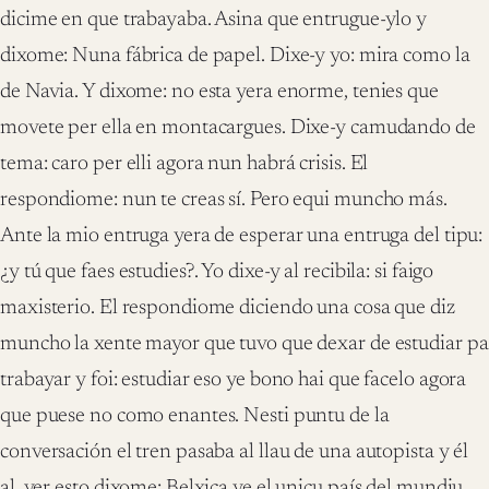
dicime en que trabayaba. Asina que entrugue-ylo y
dixome: Nuna fábrica de papel. Dixe-y yo: mira como la
de Navia. Y dixome: no esta yera enorme, tenies que
movete per ella en montacargues. Dixe-y camudando de
tema: caro per elli agora nun habrá crisis. El
respondiome: nun te creas sí. Pero equi muncho más.
Ante la mio entruga yera de esperar una entruga del tipu:
¿y tú que faes estudies?. Yo dixe-y al recibila: si faigo
maxisterio. El respondiome diciendo una cosa que diz
muncho la xente mayor que tuvo que dexar de estudiar pa
trabayar y foi: estudiar eso ye bono hai que facelo agora
que puese no como enantes. Nesti puntu de la
conversación el tren pasaba al llau de una autopista y él
al ver esto dixome: Belxica ye el unicu país del mundiu