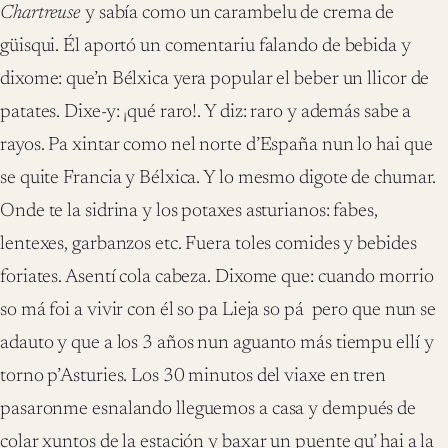
Chartreuse
y sabía como un carambelu de crema de
güisqui. Él aportó un comentariu falando de bebida y
dixome: que’n Bélxica yera popular el beber un llicor de
patates. Dixe-y: ¡qué raro!. Y diz: raro y además sabe a
rayos. Pa xintar como nel norte d’España nun lo hai que
se quite Francia y Bélxica. Y lo mesmo digote de chumar.
Onde te la sidrina y los potaxes asturianos: fabes,
lentexes, garbanzos etc. Fuera toles comides y bebides
foriates. Asentí cola cabeza. Dixome que: cuando morrio
so má foi a vivir con él so pa Lieja so pá pero que nun se
adauto y que a los 3 años nun aguanto más tiempu ellí y
torno p’Asturies. Los 30 minutos del viaxe en tren
pasaronme esnalando lleguemos a casa y dempués de
colar xuntos de la estación y baxar un puente qu’ hai a la