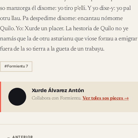
so manzorga él dixome: yo tiro p’elli. Y yo dixe-y: yo pal
otru llau. Pa despedime dixome: encantau nómome
Quilo. Yo: Xurde un placer. La hestoria de Quilo no ye
namás que la de otru asturianu que viose forzau a emigrar
fuera de la so tierra a la gueta de un trabayu.
#Formientu 7
Sobre l'autor
Xurde Álvarez Antón
Collabora con Formientu.
Ver toles sos pieces →
Navegación ente pieces
← ANTERIOR