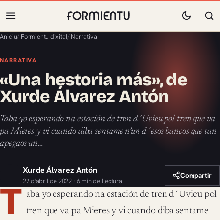
Aniciu
/
Formientu dixital
/
Narrativa
NARRATIVA
«Una hestoria más», de
Xurde Álvarez Antón
Taba yo esperando na estación de tren d´Uvieu pol tren que va
pa Mieres y vi cuando diba sentame n’un d´esos bancos que tan
apegaos un…
Xurde Álvarez Antón
Compartir
22 d'abril de 2022 · 6 min de llectura
T
aba yo esperando na estación de tren d´Uvieu pol
tren que va pa Mieres y vi cuando diba sentame