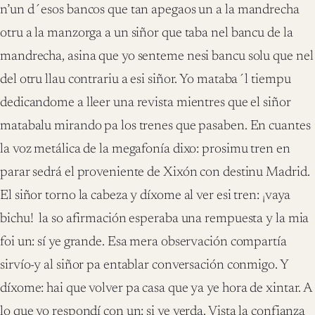
n’un d´esos bancos que tan apegaos un a la mandrecha
otru a la manzorga a un siñor que taba nel bancu de la
mandrecha, asina que yo senteme nesi bancu solu que nel
del otru llau contrariu a esi siñor. Yo mataba´l tiempu
dedicandome a lleer una revista mientres que el siñor
matabalu mirando pa los trenes que pasaben. En cuantes
la voz metálica de la megafonía dixo: prosimu tren en
parar sedrá el proveniente de Xixón con destinu Madrid.
El siñor torno la cabeza y díxome al ver esi tren: ¡vaya
bichu! la so afirmación esperaba una rempuesta y la mia
foi un: sí ye grande. Esa mera observación compartía
sirvío-y al siñor pa entablar conversación conmigo. Y
díxome: hai que volver pa casa que ya ye hora de xintar. A
lo que yo respondí con un: si ye verda. Vista la confianza