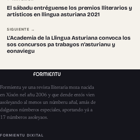
El sábadu entréguense los premios lliterarios y
artísticos en llingua asturiana 2021
SIGUIENTE →
L’Academia de la Llingua Asturiana convoca los
sos concursos pa trabayos n’asturianu y
eonaviegu
Formientu ye una revista lliteraria moza nacida
en Xixón nel añu 2006 y que dende entós vien
asoleyando al menos un númberu añal, amás de
dalgunos númberos especiales, aportando yá a
17 númberos asoleyaos.
FORMIENTU DIXITAL