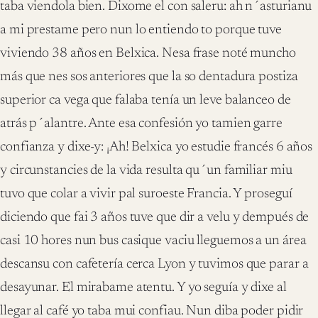
taba viendola bien. Dixome el con saleru: ah n´asturianu
a mi prestame pero nun lo entiendo to porque tuve
viviendo 38 años en Belxica. Nesa frase noté muncho
más que nes sos anteriores que la so dentadura postiza
superior ca vega que falaba tenía un leve balanceo de
atrás p´alantre. Ante esa confesión yo tamien garre
confianza y dixe-y: ¡Ah! Belxica yo estudie francés 6 años
y circunstancies de la vida resulta qu´un familiar miu
tuvo que colar a vivir pal suroeste Francia. Y proseguí
diciendo que fai 3 años tuve que dir a velu y dempués de
casi 10 hores nun bus casique vaciu lleguemos a un área
descansu con cafetería cerca Lyon y tuvimos que parar a
desayunar. El mirabame atentu. Y yo seguía y dixe al
llegar al café yo taba mui confiau. Nun diba poder pidir