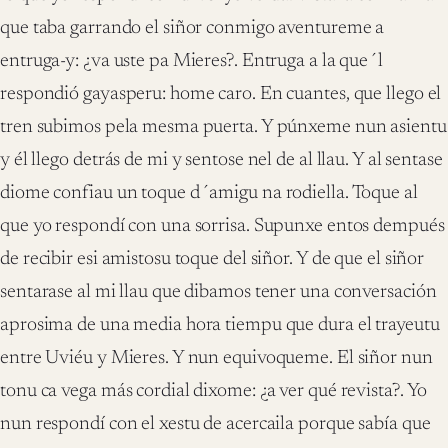
que taba garrando el siñor conmigo aventureme a
entruga-y: ¿va uste pa Mieres?. Entruga a la que´l
respondió gayasperu: home caro. En cuantes, que llego el
tren subimos pela mesma puerta. Y púnxeme nun asientu
y él llego detrás de mi y sentose nel de al llau. Y al sentase
diome confiau un toque d´amigu na rodiella. Toque al
que yo respondí con una sorrisa. Supunxe entos dempués
de recibir esi amistosu toque del siñor. Y de que el siñor
sentarase al mi llau que dibamos tener una conversación
aprosima de una media hora tiempu que dura el trayeutu
entre Uviéu y Mieres. Y nun equivoqueme. El siñor nun
tonu ca vega más cordial dixome: ¿a ver qué revista?. Yo
nun respondí con el xestu de acercaila porque sabía que