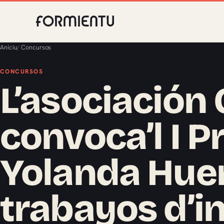
Aniciu
/
Concursos
CONCURSOS
L’asociación
convoca’l I 
Yolanda Hue
trabayos d’i