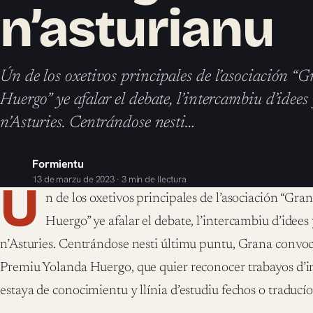
n’asturianu
Ún de los oxetivos principales de l’asociación “
Huergo” ye afalar el debate, l’intercambiu d’idee
n’Asturies. Centrándose nesti…
Formientu
13 de marzu de 2023 · 3 min de llectura
Ú
n de los oxetivos principales de l’asociación “Gr
Huergo” ye afalar el debate, l’intercambiu d’idee
n’Asturies. Centrándose nesti últimu puntu, Grana convoc
Premiu Yolanda Huergo, que quier reconocer trabayos d’in
estaya de conocimientu y llínia d’estudiu fechos o traducío