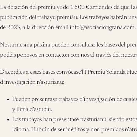
La dotación del premiu ye de 1.500 € arriendes de que l’as
publicación del trabayu premiáu. Los trabayos habrán unv
de 2023, a la dirección email info@asociaciongrana.com.
Nesta mesma páxina pueden consultase les bases del prem
podéis ponevos en contacton con nós al traviés del nuestr
D’acordies a estes bases convócase’l I Premiu Yolanda Hu
d’investigación n’asturianu:
Pueden presentase trabayos d’investigación de cuale
y llinia d’estudiu.
Los trabayos han presentase n’asturianu, siendo estos 
idioma. Habrán de ser inéditos y non premiaos n’otr