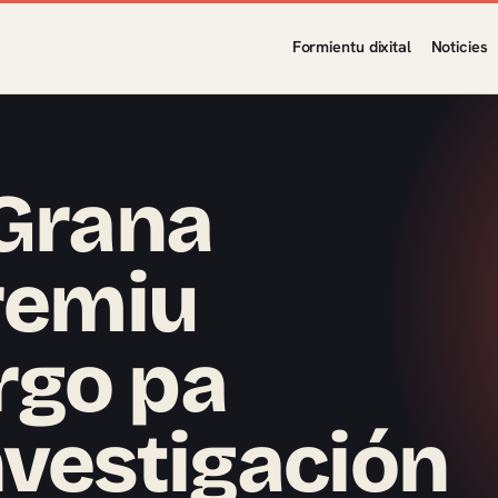
Formientu dixital
Noticies
 Grana
Premiu
rgo pa
nvestigación