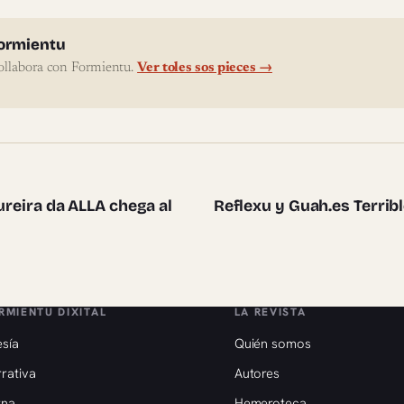
l'autor
ormientu
ollabora con Formientu.
Ver toles sos pieces →
te pieces
dureira da ALLA chega al
Reflexu y Guah.es Terrib
RMIENTU DIXITAL
LA REVISTA
sía
Quién somos
rativa
Autores
rna
Hemeroteca