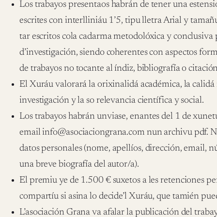
Los trabayos presentaos habrán de tener una estens
escrites con interlliniáu 1’5, tipu lletra Arial y tam
tar escritos cola cadarma metodolóxica y conclusiva 
d’investigación, siendo coherentes con aspectos form
de trabayos no tocante al índiz, bibliografía o citación
El Xuráu valorará la orixinalidá académica, la calid
investigación y la so relevancia científica y social.
Los trabayos habrán unviase, enantes del 1 de xunet
email info@asociaciongrana.com nun archivu pdf. N’
datos personales (nome, apellíos, dirección, email,
una breve biografía del autor/a).
El premiu ye de 1.500 € suxetos a les retenciones pe
compartíu si asina lo decide’l Xuráu, que tamién pue
L’asociación Grana va afalar la publicación del trab