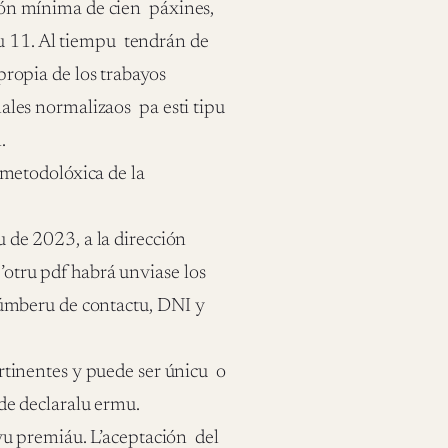
ión mínima de cien páxines,
añu 11. Al tiempu tendrán de
propia de los trabayos
ales normalizaos pa esti tipu
.
á metodolóxica de la
u de 2023, a la dirección
otru pdf habrá unviase los
 númberu de contactu, DNI y
rtinentes y puede ser únicu o
de declaralu ermu.
ayu premiáu. L’aceptación del