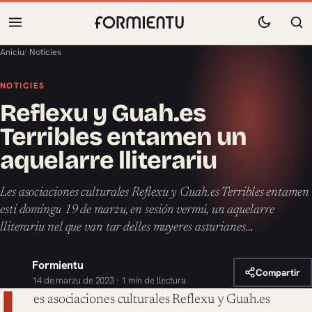
Aniciu
/
Noticies
NOTICIES
Reflexu y Guah.es
Terribles entamen un
aquelarre lliterariu
Les asociaciones culturales Reflexu y Guah.es Terribles entamen
esti domingu 19 de marzu, en sesión vermú, un aquelarre
lliterariu nel que van tar delles muyeres asturianes…
Formientu
Compartir
14 de marzu de 2023 · 1 min de llectura
L
es asociaciones culturales Reflexu y Guah.es