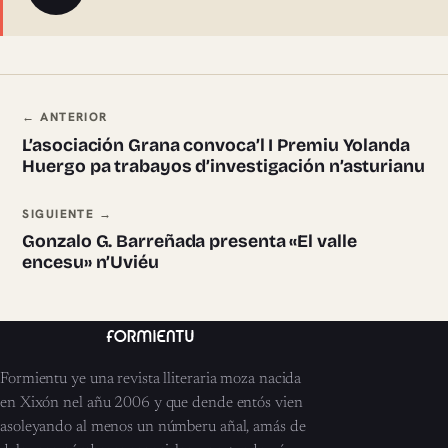
Navegación ente pieces
← ANTERIOR
L’asociación Grana convoca’l I Premiu Yolanda
Huergo pa trabayos d’investigación n’asturianu
SIGUIENTE →
Gonzalo G. Barreñada presenta «El valle
encesu» n’Uviéu
Formientu ye una revista lliteraria moza nacida
en Xixón nel añu 2006 y que dende entós vien
asoleyando al menos un númberu añal, amás de