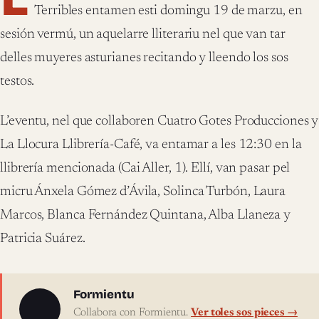
Terribles entamen esti domingu 19 de marzu, en
sesión vermú, un aquelarre lliterariu nel que van tar
delles muyeres asturianes recitando y lleendo los sos
testos.
L’eventu, nel que collaboren Cuatro Gotes Producciones y
La Llocura Llibrería-Café, va entamar a les 12:30 en la
llibrería mencionada (Cai Aller, 1). Ellí, van pasar pel
micru Ánxela Gómez d’Ávila, Solinca Turbón, Laura
Marcos, Blanca Fernández Quintana, Alba Llaneza y
Patricia Suárez.
Sobre l'autor
Formientu
Collabora con Formientu.
Ver toles sos pieces →