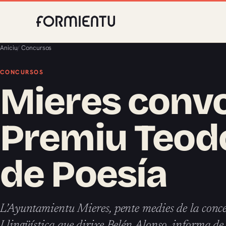
Aniciu
/
Concursos
CONCURSOS
Mieres convo
Premiu Teod
de Poesía
L’Ayuntamientu Mieres, pente medies de la conc
Llingüística que dirixe Belén Alonso, informa de 