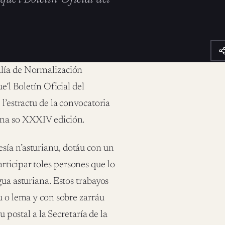
lía de Normalización
e’l Boletín Oficial del
l’estractu de la convocatoria
a na so XXXIV edición.
sía n’asturianu, dotáu con un
rticipar toles persones que lo
gua asturiana. Estos trabayos
u o lema y con sobre zarráu
u postal a la Secretaría de la