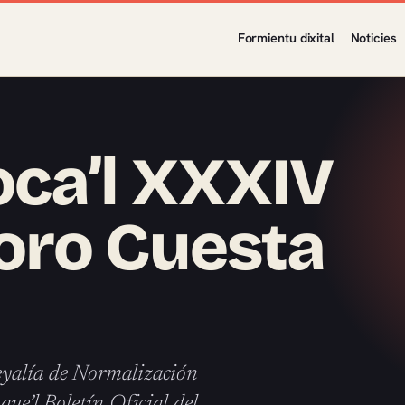
Formientu dixital
Noticies
ca’l XXXIV
oro Cuesta
eyalía de Normalización
que’l Boletín Oficial del