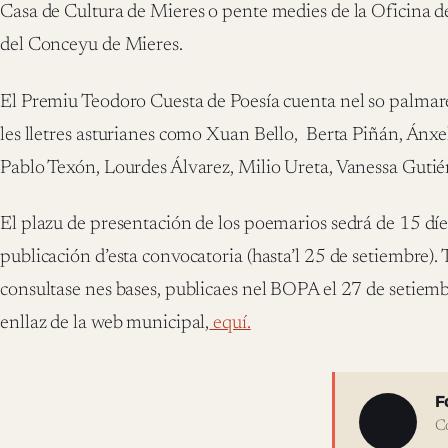
Casa de Cultura de Mieres o pente medies de la Oficina d
del Conceyu de Mieres.
El Premiu Teodoro Cuesta de Poesía cuenta nel so palmaré
les lletres asturianes como Xuan Bello, Berta Piñán, Ánx
Pablo Texón, Lourdes Álvarez, Milio Ureta, Vanessa Gutié
El plazu de presentación de los poemarios sedrá de 15 díe
publicación d’esta convocatoria (hasta’l 25 de setiembre).
consultase nes bases, publicaes nel BOPA el 27 de setiem
enllaz de la web municipal,
equí.
Sobre 
F
C