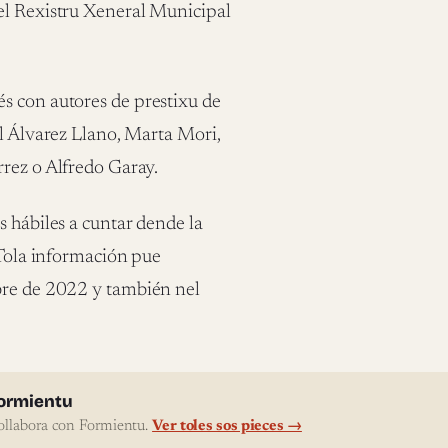
el Rexistru Xeneral Municipal
s con autores de prestixu de
el Álvarez Llano, Marta Mori,
rrez o Alfredo Garay.
s hábiles a cuntar dende la
 Tola información pue
bre de 2022 y también nel
l'autor
ormientu
ollabora con Formientu.
Ver toles sos pieces →