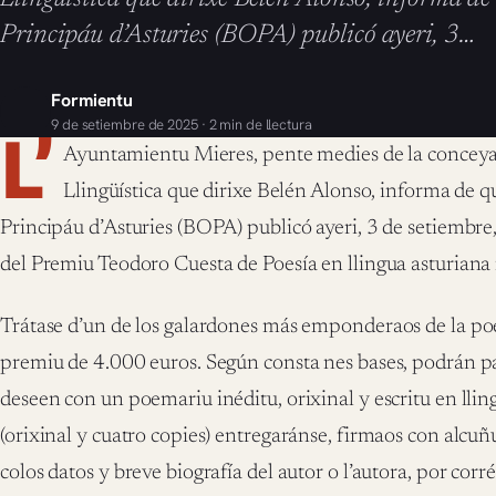
Principáu d’Asturies (BOPA) publicó ayeri, 3…
Formientu
9 de setiembre de 2025 · 2 min de llectura
L’
Ayuntamientu Mieres, pente medies de la conceya
Llingüística que dirixe Belén Alonso, informa de qu
Principáu d’Asturies (BOPA) publicó ayeri, 3 de setiembre, 
del Premiu Teodoro Cuesta de Poesía en llingua asturian
Trátase d’un de los galardones más emponderaos de la poe
premiu de 4.000 euros. Según consta nes bases, podrán pa
deseen con un poemariu inéditu, orixinal y escritu en llin
(orixinal y cuatro copies) entregaránse, firmaos con alcuñ
colos datos y breve biografía del autor o l’autora, por corré