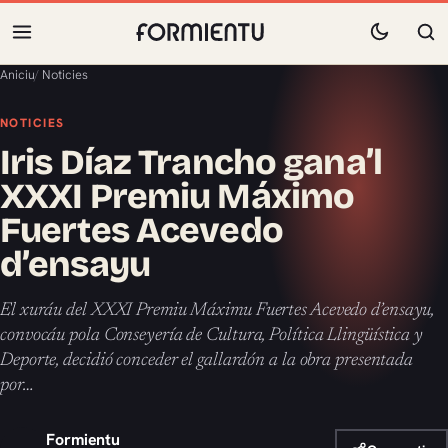
Aniciu
/
Noticies
NOTICIES
Iris Díaz Trancho gana’l
XXXI Premiu Máximo
Fuertes Acevedo
d’ensayu
El xuráu del XXXI Premiu Máximu Fuertes Acevedo d’ensayu,
convocáu pola Conseyería de Cultura, Política Llingüística y
Deporte, decidió conceder el gallardón a la obra presentada
por…
Formientu