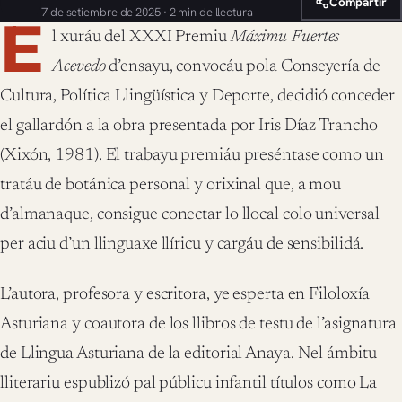
Compartir
7 de setiembre de 2025 · 2 min de llectura
E
l xuráu del XXXI Premiu
Máximu Fuertes
Acevedo
d’ensayu, convocáu pola Conseyería de
Cultura, Política Llingüística y Deporte, decidió conceder
el gallardón a la obra presentada por Iris Díaz Trancho
(Xixón, 1981). El trabayu premiáu preséntase como un
tratáu de botánica personal y orixinal que, a mou
d’almanaque, consigue conectar lo llocal colo universal
per aciu d’un llinguaxe llíricu y cargáu de sensibilidá.
L’autora, profesora y escritora, ye esperta en Filoloxía
Asturiana y coautora de los llibros de testu de l’asignatura
de Llingua Asturiana de la editorial Anaya. Nel ámbitu
lliterariu espublizó pal públicu infantil títulos como La