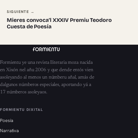
SIGUIENTE →
Mieres convoca’l XXXIV Premiu Teodoro
Cuesta de Poesía
Formientu ye una revista lliteraria moza nacida
en Xixón nel añu 2006 y que dende entós vien
asoleyando al menos un númberu añal, amás de
dalgunos númberos especiales, aportando yá a
17 númberos asoleyaos.
FORMIENTU DIXITAL
Poesía
Narrativa