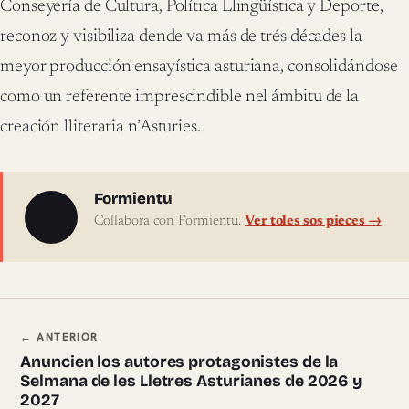
Conseyería de Cultura, Política Llingüística y Deporte,
reconoz y visibiliza dende va más de trés décades la
meyor producción ensayística asturiana, consolidándose
como un referente imprescindible nel ámbitu de la
creación lliteraria n’Asturies.
Sobre l'autor
Formientu
Collabora con Formientu.
Ver toles sos pieces →
Navegación ente pieces
← ANTERIOR
Anuncien los autores protagonistes de la
Selmana de les Lletres Asturianes de 2026 y
2027