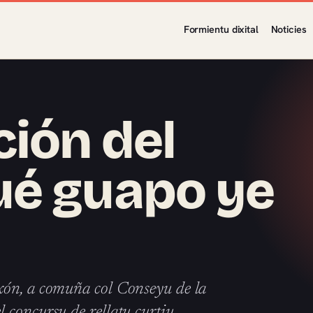
Formientu dixital
Noticies
ión del
ué guapo ye
xón, a comuña col Conseyu de la
 concursu de rellatu curtiu