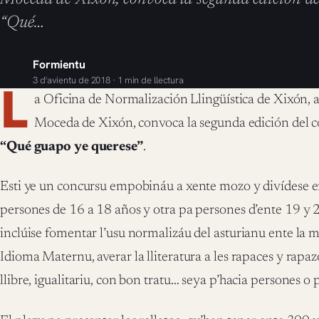
“Qué…
Formientu
3 d'avientu de 2018 · 1 min de llectura
L
a Oficina de Normalización Llingüística de Xixón,
Moceda de Xixón, convoca la segunda edición del co
“Qué guapo ye querese”
.
Esti ye un concursu empobináu a xente mozo y divídese en
persones de 16 a 18 años y otra pa persones d’ente 19 y 2
inclúise fomentar l’usu normalizáu del asturianu ente la mo
Idioma Maternu, averar la lliteratura a les rapaces y rap
llibre, igualitariu, con bon tratu… seya p’hacia persones o 