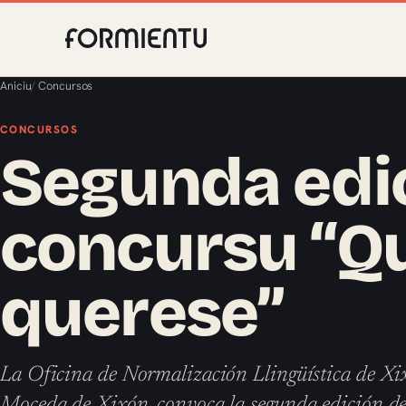
Aniciu
/
Concursos
CONCURSOS
Segunda edic
concursu “Q
querese”
La Oficina de Normalización Llingüística de Xi
Moceda de Xixón, convoca la segunda edición del