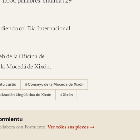
y 1.000 pallabres- entama’l 29
idiendo col Día Internacional
eb de la Oficina de
 la Mocedá de Xixón.
atu curtiu
#Conseyu de la Moceda de Xixón
ización Llingüística de Xixón
#Xixón
l'autor
ormientu
ollabora con Formientu.
Ver toles sos pieces →