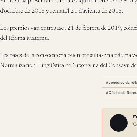
El plazu pa presentar los rellatos -qu’han tener ente 300 
d’ochobre de 2018 y remata’l 21 d’avientu de 2018.
Los premios van entregase’l 21 de febreru de 2019, coinc
del Idioma Maternu.
Les bases de la convocatoria puen consultase na páxina w
Normalización Llingüística de Xixón y na del Conseyu de
#concursu de rell
#Oficina de Normal
Sobre 
F
C