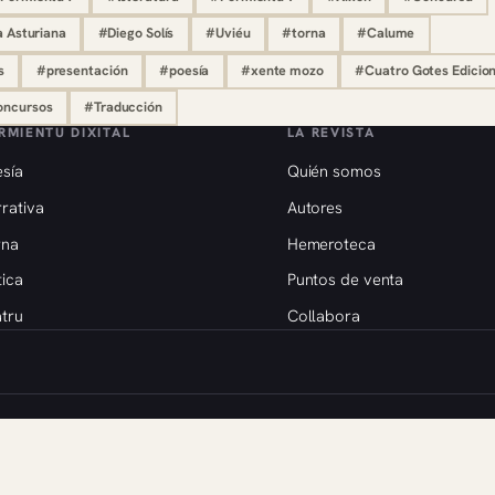
a Asturiana
#Diego Solís
#Uviéu
#torna
#Calume
s
#presentación
#poesía
#xente mozo
#Cuatro Gotes Edicio
ncursos
#Traducción
RMIENTU DIXITAL
LA REVISTA
sía
Quién somos
rativa
Autores
rna
Hemeroteca
tica
Puntos de venta
tru
Collabora