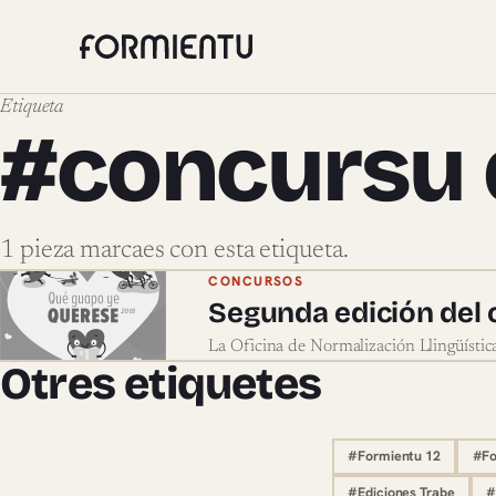
Etiqueta
#concursu d
1 pieza marcaes con esta etiqueta.
Pieces marcaes con #concu
CONCURSOS
Segunda edición del
La Oficina de Normalización Llingüísti
Otres etiquetes
#Formientu 12
#Fo
#Ediciones Trabe
#