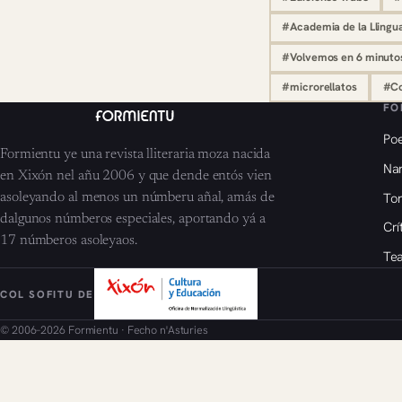
#Academia de la Llingu
#Volvemos en 6 minuto
#microrellatos
#Co
FO
Poe
Formientu ye una revista lliteraria moza nacida
Nar
en Xixón nel añu 2006 y que dende entós vien
To
asoleyando al menos un númberu añal, amás de
dalgunos númberos especiales, aportando yá a
Crí
17 númberos asoleyaos.
Tea
COL SOFITU DE
© 2006–2026 Formientu · Fecho n'Asturies