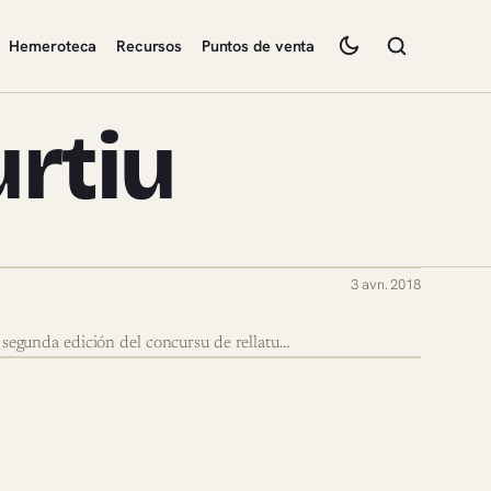
Hemeroteca
Recursos
Puntos de venta
urtiu
3 avn. 2018
segunda edición del concursu de rellatu…