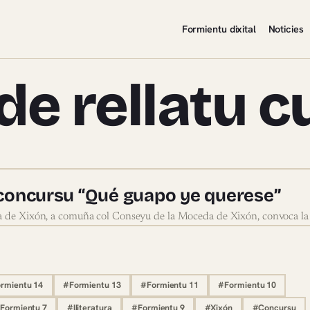
Formientu dixital
Noticies
e rellatu c
rsu de rellatu curtiu
 concursu “Qué guapo ye querese”
ca de Xixón, a comuña col Conseyu de la Moceda de Xixón, convoca la 
rmientu 14
#Formientu 13
#Formientu 11
#Formientu 10
Formientu 7
#lliteratura
#Formientu 9
#Xixón
#Concursu