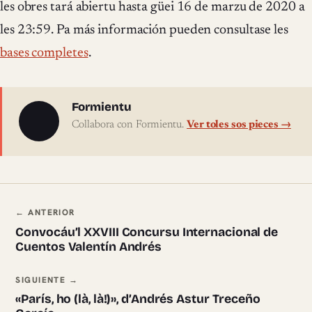
les obres tará abiertu hasta güei 16 de marzu de 2020 a
les 23:59. Pa más información pueden consultase les
bases completes
.
Sobre l'autor
Formientu
Collabora con Formientu.
Ver toles sos pieces →
Navegación ente pieces
← ANTERIOR
Convocáu’l XXVIII Concursu Internacional de
Cuentos Valentín Andrés
SIGUIENTE →
«París, ho (là, là!)», d’Andrés Astur Treceño