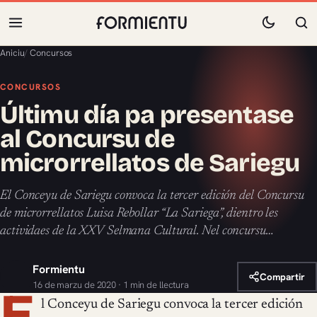
Aniciu
/
Concursos
CONCURSOS
Últimu día pa presentase
al Concursu de
microrrellatos de Sariegu
El Conceyu de Sariegu convoca la tercer edición del Concursu
de microrrellatos Luisa Rebollar “La Sariega”, dientro les
actividaes de la XXV Selmana Cultural. Nel concursu…
Formientu
Compartir
16 de marzu de 2020 · 1 min de llectura
E
l Conceyu de Sariegu convoca la tercer edición