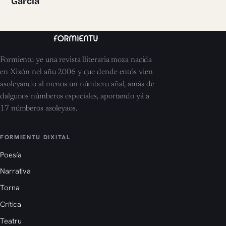
García
Formientu ye una revista lliteraria moza nacida
en Xixón nel añu 2006 y que dende entós vien
asoleyando al menos un númberu añal, amás de
dalgunos númberos especiales, aportando yá a
17 númberos asoleyaos.
FORMIENTU DIXITAL
Poesía
Narrativa
Torna
Crítica
Teatru