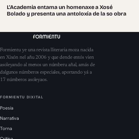
L’Academia entama un homenaxe a Xosé
Bolado y presenta una antoloxía de la so obra
Formientu ye una revista lliteraria moza nacida
en Xixón nel añu 2006 y que dende entós vien
asoleyando al menos un númberu añal, amás de
dalgunos númberos especiales, aportando yá a
17 númberos asoleyaos.
FORMIENTU DIXITAL
Poesía
Narrativa
Torna
Crítica