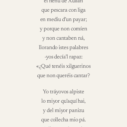
el neñu de Xulián
que pescara con liga
en mediu d’un payar;
y porque non comíen
y non cantaben ná,
llorando istes palabres
-yos decía’l rapaz:
«¿Qué tenéis xilguerinos
que non queréis cantar?
Yo tráyovos alpiste
lo miyor qu’aquí hai,
y del miyor panizu
que collecha mio pá.