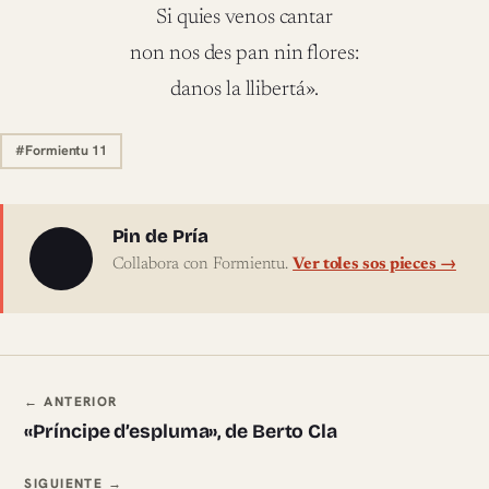
Si quies venos cantar
non nos des pan nin flores:
danos la llibertá».
#Formientu 11
Sobre l'autor
Pin de Pría
Collabora con Formientu.
Ver toles sos pieces →
Navegación ente pieces
← ANTERIOR
«Príncipe d’espluma», de Berto Cla
SIGUIENTE →