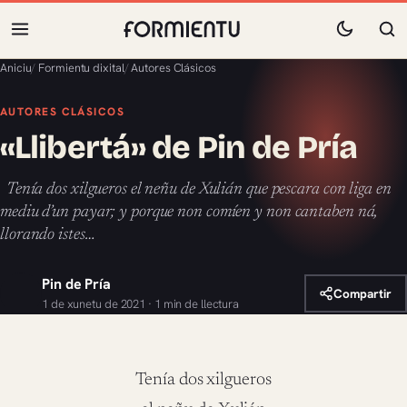
Aniciu
/
Formientu dixital
/
Autores Clásicos
AUTORES CLÁSICOS
«Llibertá» de Pin de Pría
Tenía dos xilgueros el neñu de Xulián que pescara con liga en
mediu d’un payar; y porque non comíen y non cantaben ná,
llorando istes…
Pin de Pría
Compartir
1 de xunetu de 2021 · 1 min de llectura
Tenía dos xilgueros