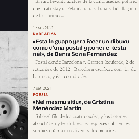
El ruíu llevanta adulces de la cama, asediáu pol fríu
que lu atristaya. Pela mañana sal una salada llagaña
de les llárimes…
17 set. 2021
NARRATIVA
«Esta lo guapo yera facer un dibuxu
como d’una postal y poner el testu
nél», de Denis Soria Fernández
Postal dende Barcelona A Carmen Izquierdo, 2 de
setiembre de 2012 Barcelona escríbese con «b» de
baturiciu, y ésti con «b» de…
7 set. 2021
POESÍA
«Nel mesmu sitiu», de Cristina
Menéndez Martín
Salióse’l filu de los cuatro oxales, y los botones
abrocháben-y les duldes. Les espigues cubríen les
verdaes qu’entá nun dixera y les mentires…