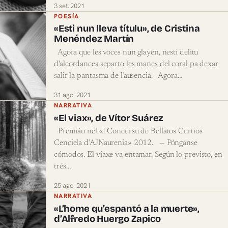
3 set. 2021
POESÍA
«Esti nun lleva títulu», de Cristina
Menéndez Martín
Agora que les voces nun glayen, nesti delitu
d’alcordances separto les manes del coral pa dexar
salir la pantasma de l’ausencia. Agora…
31 ago. 2021
NARRATIVA
«El viax», de Vítor Suárez
Premiáu nel «I Concursu de Rellatos Curtios
Cenciela d’AJNaurenia» 2012. — Pónganse
cómodos. El viaxe va entamar. Según lo previsto, en
trés…
25 ago. 2021
NARRATIVA
«L’home qu’espantó a la muerte»,
d’Alfredo Huergo Zapico