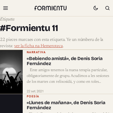
Etiqueta
#Formientu 11
22 pieces marcaes con esta etiqueta. Ye un númberu de la
revista:
ver la ficha na Hemeroteca
.
Pieces marcaes con #Formientu 11
NARRATIVA
«Bebiendo amistá», de Denis Soria
Fernández
Ente amigos tenemos la nuesa terapia particular,
obligatoriamente de grupu. Acudimos a les sesiones
de los martes con relixosidá, y como en toles…
22 set. 2021
POESÍA
«Llunes de mañana», de Denis Soria
Fernández