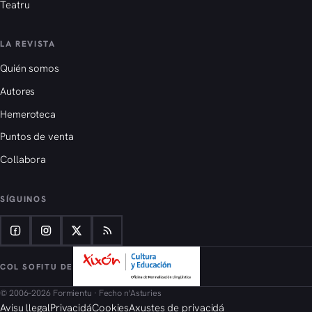
Teatru
LA REVISTA
Quién somos
Autores
Hemeroteca
Puntos de venta
Collabora
SÍGUINOS
COL SOFITU DE
© 2006–2026 Formientu · Fecho n'Asturies
Avisu llegal
Privacidá
Cookies
Axustes de privacidá