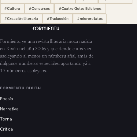
#Cultura
#Concursos
#Cuatro Gotes Ediciones
#Creación lliteraria
#Traducción
#microrellatos
Formientu ye una revista lliteraria moza nacida
en Xixón nel añu 2006 y que dende entós vien
asoleyando al menos un númberu añal, amás de
dalgunos númberos especiales, aportando yá a
17 númberos asoleyaos.
FORMIENTU DIXITAL
Poesía
Narrativa
Torna
Crítica