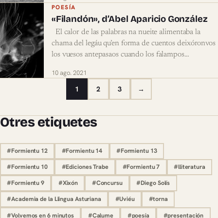
POESÍA
«Filandón», d’Abel Aparicio González
El calor de las palabras na nueite alimentaba la
chama del legáu qu’en forma de cuentos deixóronvos
los vuesos antepasaos cuando los falampos…
10 ago. 2021
1
2
3
→
Otres etiquetes
#Formientu 12
#Formientu 14
#Formientu 13
#Formientu 10
#Ediciones Trabe
#Formientu 7
#lliteratura
#Formientu 9
#Xixón
#Concursu
#Diego Solís
#Academia de la Llingua Asturiana
#Uviéu
#torna
#Volvemos en 6 minutos
#Calume
#poesía
#presentación