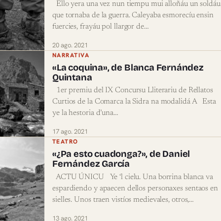
Ello yera una vez nun tiempu mui alloñáu un soldáu
que tornaba de la guerra. Caleyaba esmorecíu ensin
fuercies, frayáu pol llargor de…
20 ago. 2021
NARRATIVA
«La coquina», de Blanca Fernández
Quintana
1er premiu del IX Concursu Lliterariu de Rellatos
Curtios de la Comarca la Sidra na modalidá A Esta
ye la hestoria d’una…
17 ago. 2021
TEATRO
«¿Pa esto cuadonga?», de Daniel
Fernández García
ACTU ÚNICU Ye ‘l cielu. Una borrina blanca va
espardiendo y apaecen dellos personaxes sentaos en
sielles. Unos traen vistíos medievales, otros,…
13 ago. 2021