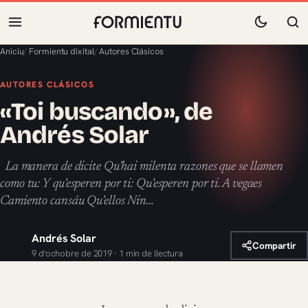
Aniciu
/
Formientu dixital
/
Autores Clásicos
AUTORES CLÁSICOS
«Toi buscando», de
Andrés Solar
La manera de dicite Qu’hai milenta razones que se llamen
como tu: Y qu’esperen por ti: Qu’esperen por ti. A vegaes
Camiento cansáu Qu’ellos Nin…
Andrés Solar
Compartir
9 d'ochobre de 2019 · 1 min de llectura