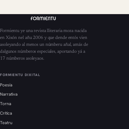
Formientu ye una revista lliteraria moza nacida
en Xixón nel añu 2006 y que dende entós vien
asoleyando al menos un númberu añal, amás de
dalgunos númberos especiales, aportando yá a
17 númberos asoleyaos.
FORMIENTU DIXITAL
Poesía
Narrativa
Torna
Crítica
Teatru