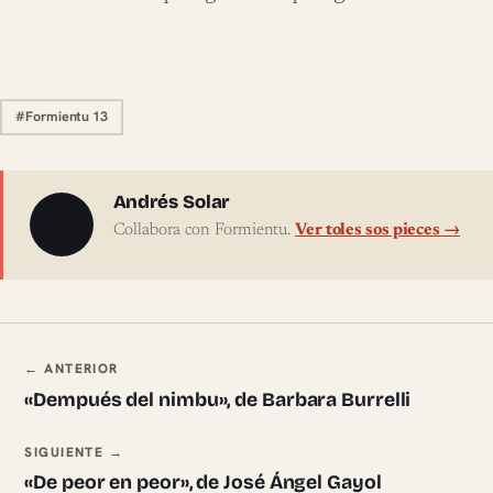
#Formientu 13
Sobre l'autor
Andrés Solar
Collabora con Formientu.
Ver toles sos pieces →
Navegación ente pieces
← ANTERIOR
«Dempués del nimbu», de Barbara Burrelli
SIGUIENTE →
«De peor en peor», de José Ángel Gayol