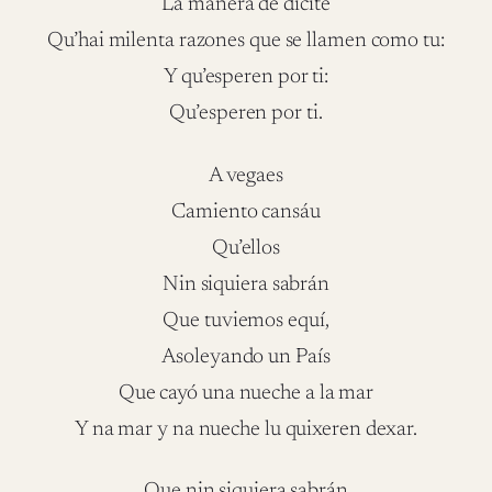
La manera de dicite
Qu’hai milenta razones que se llamen como tu:
Y qu’esperen por ti:
Qu’esperen por ti.
A vegaes
Camiento cansáu
Qu’ellos
Nin siquiera sabrán
Que tuviemos equí,
Asoleyando un País
Que cayó una nueche a la mar
Y na mar y na nueche lu quixeren dexar.
Que nin siquiera sabrán