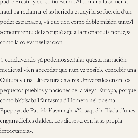
padre Brestir y del so tíu Beinir. Al tornar a la so tierra
natal pa reclamar el so heriedu estrayi la so fuercia d’un
poder estranxeru, yá que tien como doble misión tanto’l
sometimientu del archipiélagu a la monarquía noruega
como la so evanxelización.
Y concluyendo yá podemos señalar qu’esta narración
medieval vien a recodar que nun ye posible concebir una
Cultura y una Lliteratura daveres Universales ensin los
pequenos pueblos y naciones de la vieya Europa, porque
como bisbisaba’l fantasma d’Homero nel poema
Epopeya de Patrick Kavanagh: «Yo saqué la Iliada d’unes
engarradielles d’aldea. Los dioses creen la so propia
importancia».