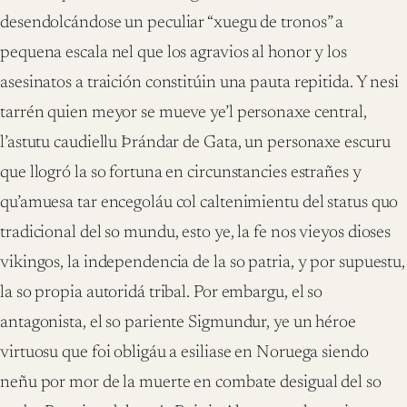
desendolcándose un peculiar “xuegu de tronos” a
pequena escala nel que los agravios al honor y los
asesinatos a traición constitúin una pauta repitida. Y nesi
tarrén quien meyor se mueve ye’l personaxe central,
l’astutu caudiellu Þrándar de Gata, un personaxe escuru
que llogró la so fortuna en circunstancies estrañes y
qu’amuesa tar encegoláu col caltenimientu del status quo
tradicional del so mundu, esto ye, la fe nos vieyos dioses
vikingos, la independencia de la so patria, y por supuestu,
la so propia autoridá tribal. Por embargu, el so
antagonista, el so pariente Sigmundur, ye un héroe
virtuosu que foi obligáu a esiliase en Noruega siendo
neñu por mor de la muerte en combate desigual del so