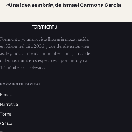
«Una idea sembrá», de Ismael Carmona García
Formientu ye una revista lliteraria moza nacida
en Xixón nel añu 2006 y que dende entós vien
asoleyando al menos un númberu añal, amás de
dalgunos númberos especiales, aportando yá a
17 númberos asoleyaos.
FORMIENTU DIXITAL
Poesía
Narrativa
Torna
Crítica