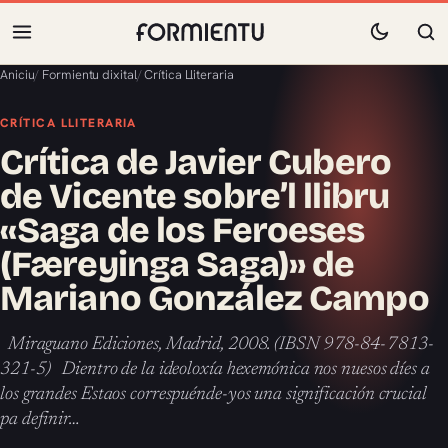
Aniciu
/
Formientu dixital
/
Crítica Lliteraria
CRÍTICA LLITERARIA
Crítica de Javier Cubero
de Vicente sobre’l llibru
«Saga de los Feroeses
(Færeyinga Saga)» de
Mariano González Campo
Miraguano Ediciones, Madrid, 2008. (IBSN 978-84-7813-
321-5) Dientro de la ideoloxía hexemónica nos nuesos díes a
los grandes Estaos correspuénde-yos una significación crucial
pa definir…