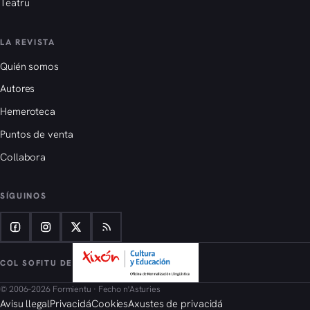
Teatru
LA REVISTA
Quién somos
Autores
Hemeroteca
Puntos de venta
Collabora
SÍGUINOS
COL SOFITU DE
© 2006–2026 Formientu · Fecho n'Asturies
Avisu llegal
Privacidá
Cookies
Axustes de privacidá