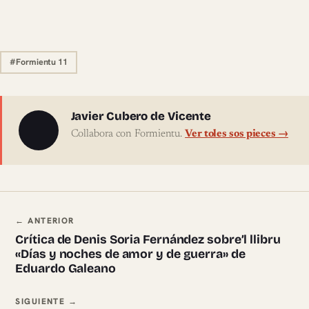
#Formientu 11
Sobre l'autor
Javier Cubero de Vicente
Collabora con Formientu.
Ver toles sos pieces →
Navegación ente pieces
← ANTERIOR
Crítica de Denis Soria Fernández sobre’l llibru
«Días y noches de amor y de guerra» de
Eduardo Galeano
SIGUIENTE →