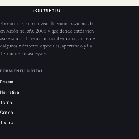
Formientu ye una revista lliteraria moza nacida
en Xixón nel añu 2006 y que dende entós vien
asoleyando al menos un númberu añal, amás de
dalgunos númberos especiales, aportando yá a
17 númberos asoleyaos.
FORMIENTU DIXITAL
Poesía
Narrativa
Torna
Crítica
Teatru