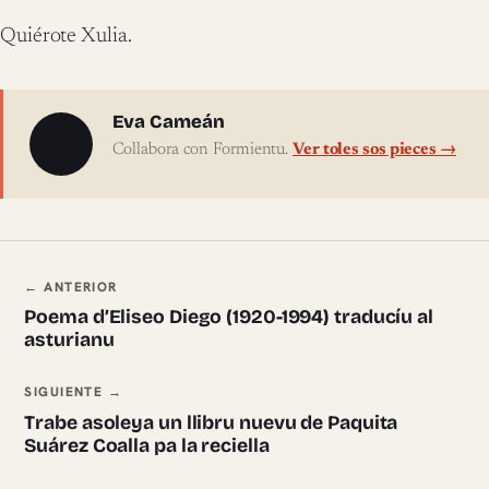
Quiérote Xulia.
Sobre l'autor
Eva Cameán
Collabora con Formientu.
Ver toles sos pieces →
Navegación ente pieces
← ANTERIOR
Poema d’Eliseo Diego (1920-1994) traducíu al
asturianu
SIGUIENTE →
Trabe asoleya un llibru nuevu de Paquita
Suárez Coalla pa la reciella