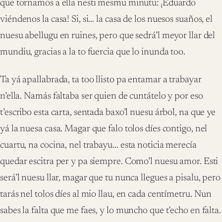
que tornamos a ella nesti mesmu minutu: ¡Eduardo
viéndenos la casa! Si, si… la casa de los nuesos suaños, el
nuesu abellugu en ruines, pero que sedrá’l meyor llar del
mundiu, gracias a la to fuercia que lo inunda too.
Ta yá apallabrada, ta too llisto pa entamar a trabayar
n’ella. Namás faltaba ser quien de cuntátelo y por eso
t’escribo esta carta, sentada baxo’l nuesu árbol, na que ye
yá la nuesa casa. Magar que falo tolos díes contigo, nel
cuartu, na cocina, nel trabayu… esta noticia merecía
quedar escitra per y pa siempre. Como’l nuesu amor. Esti
será’l nuesu llar, magar que tu nunca llegues a pisalu, pero
tarás nel tolos díes al mio llau, en cada centímetru. Nun
sabes la falta que me faes, y lo muncho que t’echo en falta.