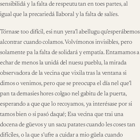
sensibilidá y la falta de respeutu tan en toes partes, al
igual que la precariedá llaboral y la falta de salíes.
Tórnase too difícil, esi nun yera’l abellugu qu’esperábemos
alcontrar cuando colamos. Volvímonos invisibles, pero
solamente pa la falta de solidará y empatía. Entamamos a
echar de menos la unidá del nuesu pueblu, la mirada
observadora de la vecina que vixila tras la ventana si
dimos o venimos, pero que se preocupa el día nel que’l
pan ta demasies hores colgao nel gabitu de la puerta,
esperando a que que lo recoyamos, ya interésase por si
tamos bien o si pasó daqué; Esa vecina que trai una
docena de güevos y un sacu patates cuando les coses tan
difíciles, o la que s’ufre a cuidar a mio güela cuando