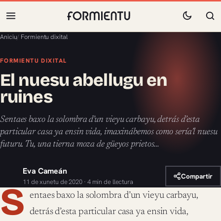
Aniciu
/
Formientu dixital
FORMIENTU DIXITAL
El nuesu abellugu en
ruines
Sentaes baxo la solombra d’un vieyu carbayu, detrás d’esta
particular casa ya ensin vida, imaxinábemos como sería’l nuesu
futuru. Tu, una tierna moza de güeyos prietos…
Eva Cameán
Compartir
11 de xunetu de 2020 · 4 min de llectura
S
entaes baxo la solombra d’un vieyu carbayu,
detrás d’esta particular casa ya ensin vida,