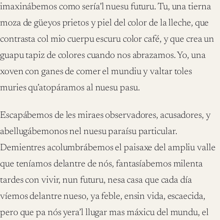
imaxinábemos como sería’l nuesu futuru. Tu, una tierna
moza de güeyos prietos y piel del color
de la lleche, que
contrasta col mio cuerpu escuru color café, y que crea un
guapu tapiz de colores cuando nos abrazamos. Yo, una
xoven con ganes de comer el mundiu y valtar toles
muries qu’atopáramos al nuesu pasu.
Escapábemos de les miraes observadores, acusadores, y
abellugábemonos nel nuesu paraísu particular.
Demientres acolumbrábemos el paisaxe del ampliu valle
que teníamos delantre de nós, fantasíabemos milenta
tardes con vivir, nun futuru, nesa casa que cada día
víemos
delantre nueso, ya feble, ensin vida, escaecida,
pero que pa nós
yera’l llugar mas máxicu del mundu, el