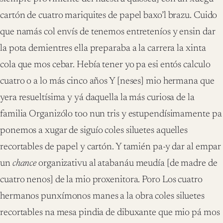
cartón de cuatro mariquites de papel baxo’l brazu. Cuido
que namás col envís de tenemos entreteníos y ensin dar
la pota demientres ella preparaba a la carrera la xinta
cola que mos cebar. Hebía tener yo pa esi entós calculo
cuatro o a lo más cinco años Y [neses] mio hermana que
yera resueltísima y yá daquella la más curiosa de la
familia Organizólo too nun tris y estupendísimamente pa
ponemos a xugar de siguío coles siluetes aquelles
recortables de papel y cartón. Y tamién pa-y dar al empar
un
chance
organizativu al atabanáu meudía [de madre de
cuatro nenos] de la mio proxenitora. Poro Los cuatro
hermanos punxímonos manes a la obra coles siluetes
recortables na mesa pindia de dibuxante que mio pá mos