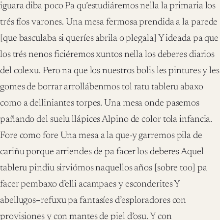
iguara diba poco Pa qu’estudiáremos nella la primaria los
trés fíos varones. Una mesa fermosa prendida a la parede
[que basculaba si queríes abrila o plegala] Y ideada pa que
los trés nenos ficiéremos xuntos nella los deberes diarios
del colexu. Pero na que los nuestros bolis les pintures y les
gomes de borrar arrollábenmos tol ratu tableru abaxo
como a delliniantes torpes. Una mesa onde pasemos
pañando del suelu llápices Alpino de color tola infancia.
Fore como fore Una mesa a la que-y garremos pila de
cariñu porque arriendes de pa facer los deberes Aquel
tableru pindiu sirviómos naquellos años [sobre too] pa
facer pembaxo d’elli acampaes y esconderites Y
abellugos
–
refuxu pa fantasíes d’esploradores con
provisiones y con mantes de piel d’osu. Y con