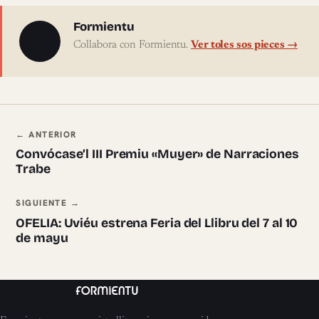
Sobre l'autor
Formientu
Collabora con Formientu.
Ver toles sos pieces →
Navegación ente pieces
← ANTERIOR
Convócase’l III Premiu «Muyer» de Narraciones
Trabe
SIGUIENTE →
OFELIA: Uviéu estrena Feria del Llibru del 7 al 10
de mayu