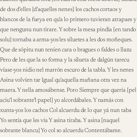
de dos d’elles [d’aquelles nenes] los cachos cortaos y
blancos de la fueya en qu’a lo primero tuvieran atrapaes y
que nengunu nun tirare. Y sobre la mesa pindia [en tando
solu] tornaba a arma-yos les siluetes a les dos moñeques.
Que de sópitu nun teníen cara o bragues o faldes o llazu
Pero de les que la so forma y la silueta de dalgún tarecu
víase-yos nidio nel marrón escuro de la tabla. Y les nenes
Asina volvíen tar Igual qu’aquella mañana otra vez na
maera. Y nella amosábense. Poro Siempre que quería [pel
aciu’l sobrante’l papel] yo alcordábales. Y namás con
xunta-yos los cachos Col alcuerdu de lo que yá nun taba
Yo sentía que les vía Y asina tiraba. Y asina [naquel
sobrante blancu] Yo col so alcuerdu Contentábame.