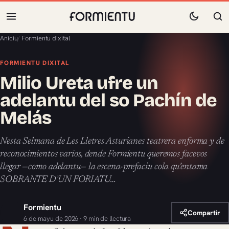
Aniciu
/
Formientu dixital
FORMIENTU DIXITAL
Milio Ureta ufre un
adelantu del so Pachín de
Melás
Nesta Selmana de Les Lletres Asturianes teatrera enforma y de
reconocimientos varios, dende Formientu queremos facevos
llegar —como adelantu— la escena-prefaciu cola qu’entama
SOBRANTE D’UN FORIATU…
Formientu
Compartir
6 de mayu de 2026 · 9 min de llectura