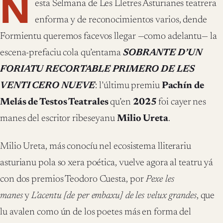
N
esta Selmana de Les Lletres Asturianes teatrera
enforma y de reconocimientos varios, dende
Formientu queremos facevos llegar —como adelantu— la
escena-prefaciu cola qu’entama
SOBRANTE D’UN
FORIATU RECORTABLE PRIMERO DE LES
VENTI CERO NUEVE
: l’últimu premiu
Pachín de
Melás de Testos Teatrales
qu’en
2025
foi cayer nes
manes del escritor ribeseyanu
Milio Ureta
.
Milio Ureta, más conocíu nel ecosistema lliterariu
asturianu pola so xera poética, vuelve agora al teatru yá
con dos premios Teodoro Cuesta, por
Pexe les
manes
y
L’acentu [de per embaxu] de les velux grandes
, que
lu avalen como ún de los poetes más en forma del