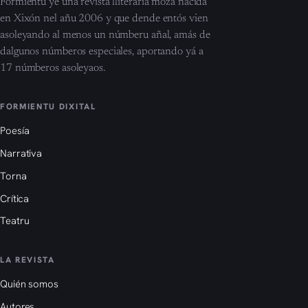
Formientu ye una revista lliteraria moza nacida
en Xixón nel añu 2006 y que dende entós vien
asoleyando al menos un númberu añal, amás de
dalgunos númberos especiales, aportando yá a
17 númberos asoleyaos.
FORMIENTU DIXITAL
Poesía
Narrativa
Torna
Crítica
Teatru
LA REVISTA
Quién somos
Autores