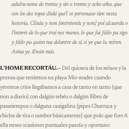
adultu-nenu de trenta y ún o trenta y ocho años, que
son los dos topes d’edá que’l so personaxe tien nesta
hestoria. Clisáu y non [entreteníu y non] pol alcuerdu o
l’interés de lo que trai nes manes, lo que fai fáilo pa sigo
y fáilo pa quien tea delantre de sí, si ye que lu miren.
Asina ye. Ensin más.
L’HOME RECORTÁU.—
Del quioscu de los xelaos y la
prensa que teníemos na playa Mio madre cuando
yéremos críos llegábamos a casa de tanto en tanto [que
non a diario] con dalgún tebéu o dalgún llibru de
pasatiempos o dalguna caxigalina [pipes Churruca y
chicles de tira o tambor básicamente] que polo que fore A
ella neses ocasiones puntuales paecía-y oportuno