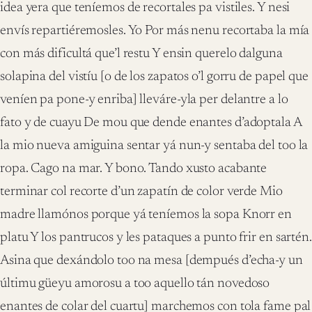
idea yera que teníemos de recortales pa vistiles. Y nesi
envís repartiéremosles. Yo Por más nenu recortaba la mía
con más dificultá que’l restu Y ensin querelo dalguna
solapina del vistíu [o de los zapatos o’l gorru de papel que
veníen pa pone-y enriba] lleváre-yla per delantre a lo
fato y de cuayu De mou que dende enantes d’adoptala A
la mio nueva amiguina sentar yá nun-y sentaba del too la
ropa. Cago na mar. Y bono. Tando xusto acabante
terminar col recorte d’un zapatín de color verde Mio
madre llamónos porque yá teníemos la sopa Knorr en
platu Y los pantrucos y les pataques a punto frir en sartén.
Asina que dexándolo too na mesa [dempués d’echa-y un
últimu güeyu amorosu a too aquello tán novedoso
enantes de colar del cuartu] marchemos con tola fame pal