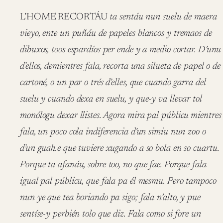
L’HOME RECORTÁU
ta sentáu nun suelu de maera
vieyo, ente un puñáu de papeles blancos y tremaos de
dibuxos, toos espardíos per ende y a medio cortar. D’unu
d’ellos, demientres fala, recorta una silueta de papel o de
cartoné, o un par o trés d’elles, que cuando garra del
suelu y cuando dexa en suelu, y que-y va llevar tol
monólogu dexar llistes. Agora mira pal públicu
mientres
fala, un poco cola indiferencia d’un simiu nun zoo o
d’un guah.e que tuviere xugando a so bola en so cuartu.
Porque ta afanáu, sobre too, no que fae. Porque fala
igual pal públicu, que fala pa él mesmu. Pero tampoco
nun ye que tea boriando pa sigo; fala n’alto, y pue
sentíse-y perbién tolo que diz. Fala como si fore un