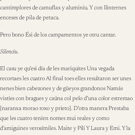
cantimplores de camuflax y aluminiu. Y con llinternes
enceses de pila de petaca.
Pero bono Ési de los campamentos ye otru cantar.
Silenciu
.
El casu ye qu’esi día de les mariquites Una vegada
recortaes les cuatro Al final toes elles resultaron ser unes
nenes bien cabezones y de güeyos grandonos Namás
vistíes con bragues y caúna col pelo d’una color estremao
[naranxa morao roxo y prieto]. D’otra manera Prestaba
que les cuatro teníen nomes mui reales y como
d’amiguines verosímiles. Maite y Pili Y Laura y Emi. Y la