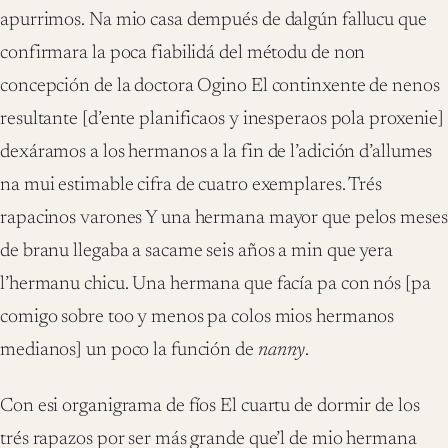
apurrimos. Na mio casa dempués de dalgún fallucu que
confirmara la poca fiabilidá del métodu de non
concepción de la doctora Ogino El continxente de nenos
resultante [d’ente planificaos y inesperaos pola proxenie]
dexáramos a los hermanos a la fin de l’adición d’allumes
na mui estimable cifra de cuatro exemplares. Trés
rapacinos varones Y una hermana mayor que pelos meses
de branu llegaba a sacame seis años a min que yera
l’hermanu chicu. Una hermana que facía pa con nós [pa
comigo sobre too y menos pa colos mios hermanos
medianos] un poco la función de
nanny
.
Con esi organigrama de fíos El cuartu de dormir de los
trés rapazos por ser más grande que’l de mio hermana