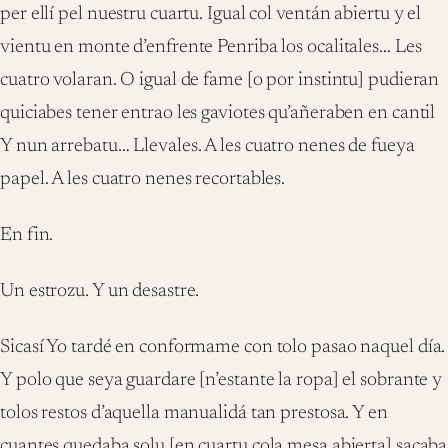
per ellí pel nuestru cuartu. Igual col ventán abiertu y el
vientu en monte d’enfrente Penriba los ocalitales… Les
cuatro volaran. O igual de fame [o por instintu] pudieran
quiciabes tener entrao les gaviotes qu’añeraben en cantil
Y nun arrebatu… Llevales. A les cuatro nenes de fueya
papel. A les cuatro nenes recortables.
En fin.
Un estrozu. Y un desastre.
Sicasí Yo tardé en conformame con tolo pasao naquel día.
Y polo que seya guardare [n’estante la ropa] el sobrante y
tolos restos d’aquella manualidá tan prestosa. Y en
cuantes quedaba solu [en cuartu cola mesa abierta] sacaba