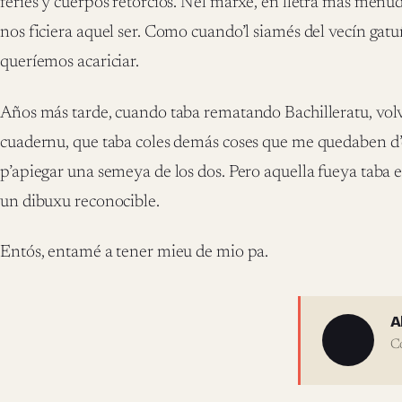
feríes y cuerpos retorcíos. Nel marxe, en lletra más menu
nos ficiera aquel ser. Como cuando’l siamés del vecín gatu
queríemos acariciar.
Años más tarde, cuando taba rematando Bachilleratu, volví
cuadernu, que taba coles demás coses que me quedaben d’el
p’apiegar una semeya de los dos. Pero aquella fueya taba es
un dibuxu reconocible.
Entós, entamé a tener mieu de mio pa.
Sobre 
A
C