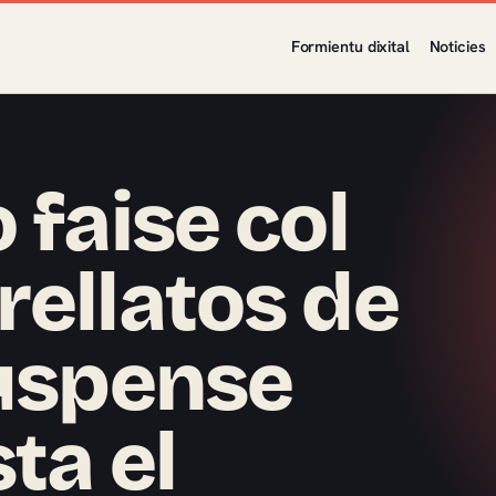
Formientu dixital
Noticies
 faise col
rellatos de
suspense
ta el