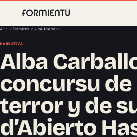
Aniciu
/
Formientu dixital
/
Narrativa
NARRATIVA
Alba Carballo
concursu de 
terror y de 
d’Abierto Has