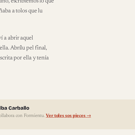
dino, escribíemos lo que
ñaba a tolos que lu
 a abrir aquel
la. Abrílu pel final,
crita por ella y tenía
l'autor
lba Carballo
ollabora con Formientu.
Ver toles sos pieces →