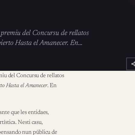
l premiu del Concursu de rellatos
Abierto Hasta el Amanecer. En…
miu del Concursu de rellatos
to Hasta el Amanecer
. En
nte que les entidaes,
tística. Nesti casu,
 pensando nun públicu de