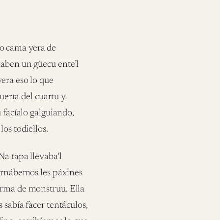
o cama yera de
xaben un güecu ente’l
yera eso lo que
puerta del cuartu y
 facíalo galguiando,
os todiellos.
Na tapa llevaba’l
Turnábemos les páxines
orma de monstruu. Ella
 sabía facer tentáculos,