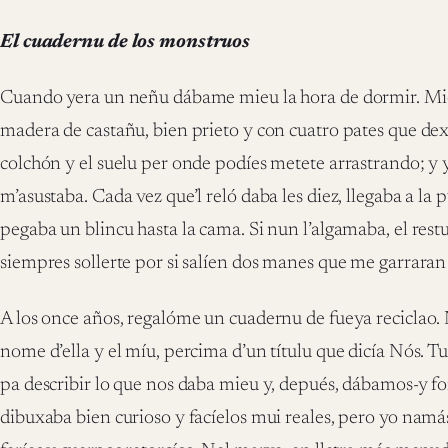
El cuadernu de los monstruos
Cuando yera un neñu dábame mieu la hora de dormir. Mi
madera de castañu, bien prieto y con cuatro pates que de
colchón y el suelu per onde podíes metete arrastrando; y 
m’asustaba. Cada vez que’l reló daba les diez, llegaba a la 
pegaba un blincu hasta la cama. Si nun l’algamaba, el restu
siempres sollerte por si salíen dos manes que me garraran l
A los once años, regalóme un cuadernu de fueya reciclao. 
nome d’ella y el míu, percima d’un títulu que dicía Nós. 
pa describir lo que nos daba mieu y, depués, dábamos-y f
dibuxaba bien curioso y facíelos mui reales, pero yo namás