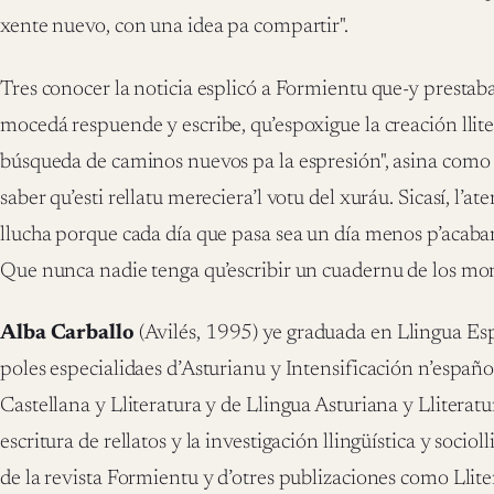
xente nuevo, con una idea pa compartir".
Tres conocer la noticia esplicó a Formientu que-y prestab
mocedá respuende y escribe, qu’espoxigue la creación llite
búsqueda de caminos nuevos pa la espresión", asina como
saber qu’esti rellatu mereciera’l votu del xuráu. Sicasí, l’at
llucha porque cada día que pasa sea un día menos p’acabar
Que nunca nadie tenga qu’escribir un cuadernu de los mon
Alba Carballo
(Avilés, 1995) ye graduada en Llingua Espa
poles especialidaes d’Asturianu y Intensificación n’españo
Castellana y Lliteratura y de Llingua Asturiana y Lliterat
escritura de rellatos y la investigación llingüística y sociol
de la revista Formientu y d’otres publizaciones como Llite