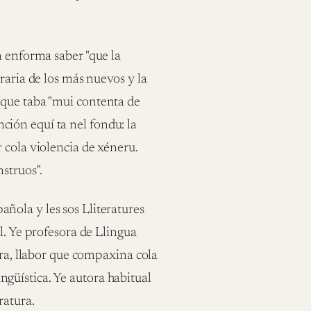
a enforma saber "que la
raria de los más nuevos y la
 que taba "mui contenta de
ención equí ta nel fondu: la
 cola violencia de xéneru.
struos".
ñola y les sos Lliteratures
l. Ye profesora de Llingua
ura, llabor que compaxina cola
lingüística. Ye autora habitual
ratura.