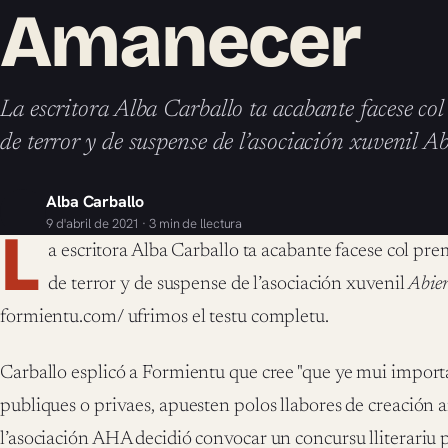
Amanecer
La escritora Alba Carballo ta acabante facese co
de terror y de suspense de l’asociación xuvenil 
Alba Carballo
9 d'abril de 2021 · 3 min de llectura
L
a escritora Alba Carballo ta acabante facese col pre
de terror y de suspense de l’asociación xuvenil
Abier
formientu.com/ ufrimos el testu completu.
Carballo esplicó a Formientu que cree "que ye mui importa
publiques o privaes, apuesten polos llabores de creación ar
l’asociación AHA decidió convocar un concursu lliterariu