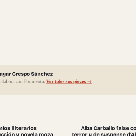
l'autor
ayar Crespo Sánchez
ollabora con Formientu.
Ver toles sos pieces →
te pieces
ios lliterarios
Alba Carballo faise c
ucción y novela moza
terror y de suspense d’A