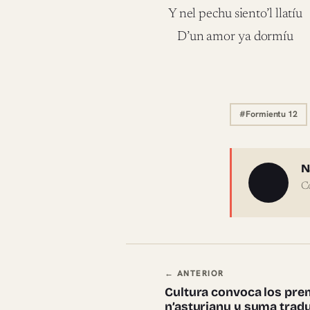
Y nel pechu siento’l llatíu
D’un amor ya dormíu
#Formientu 12
Sobre 
N
C
Navegación en
← ANTERIOR
Cultura convoca los prem
n’asturianu y suma trad