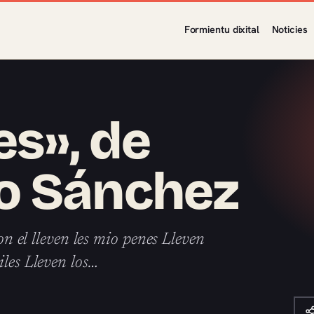
Formientu dixital
Noticies
es», de
o Sánchez
on el lleven les mio penes Lleven
iles Lleven los…