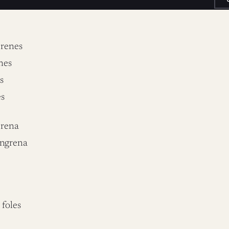
erenes
nes
s
es
erena
angrena
 foles