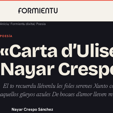
Aniciu
/
Formientu dixital
/
Poesía
POESÍA
«Carta d’Ulis
Nayar Cresp
El to recuerdu llévenlu les foles serenes Xunto c
aquellos güeyos azules De bocaes d’amor lleven m
Nayar Crespo Sánchez