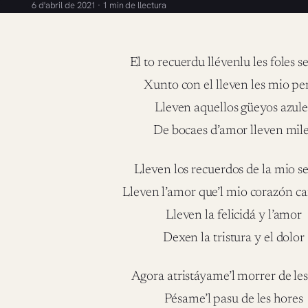
6 d'abril de 2021 · 1 min de llectura
El to recuerdu llévenlu les foles s
Xunto con el lleven les mio pe
Lleven aquellos güeyos azule
De bocaes d’amor lleven mil
Lleven los recuerdos de la mio s
Lleven l’amor que’l mio corazón c
Lleven la felicidá y l’amor
Dexen la tristura y el dolor
Agora atristáyame’l morrer de les
Pésame’l pasu de les hores