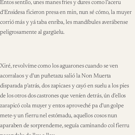
Entos sentílo, unes manes fries y dures como l’aceru
d’Ensidesa ficieron presa en min, nun sé cómo, la muyer
corrió más y yá taba enriba, les mandíbules averábense
peligrosamente al gargüelu.
Xiré, revolvíme como los aguarones cuando se ven
acorralaos y d’un puñetazu salió la Non Muerta
disparada p’atrás, dos zapicaes y cayó en suelu a los pies
de los otros dos castrones que veníen detrás, ún d’ellos
zarapicó cola muyer y entos aproveché pa d’un golpe
mete-y un fierru nel estómadu, aquellos cosos nun
aparaben de sorprendeme, seguía caminando col fierru