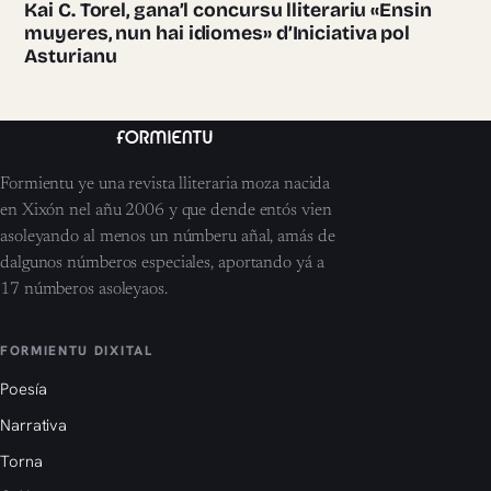
Kai C. Torel, gana’l concursu lliterariu «Ensin
muyeres, nun hai idiomes» d’Iniciativa pol
Asturianu
Formientu ye una revista lliteraria moza nacida
en Xixón nel añu 2006 y que dende entós vien
asoleyando al menos un númberu añal, amás de
dalgunos númberos especiales, aportando yá a
17 númberos asoleyaos.
FORMIENTU DIXITAL
Poesía
Narrativa
Torna