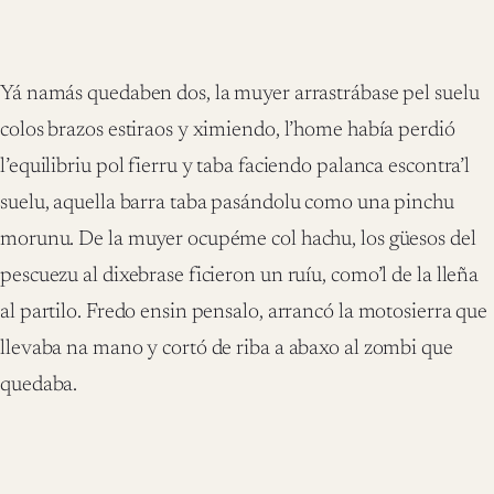
Yá namás quedaben dos, la muyer arrastrábase pel suelu
colos brazos estiraos y ximiendo, l’home había perdió
l’equilibriu pol fierru y taba faciendo palanca escontra’l
suelu, aquella barra taba pasándolu como una pinchu
morunu. De la muyer ocupéme col hachu, los güesos del
pescuezu al dixebrase ficieron un ruíu, como’l de la lleña
al partilo. Fredo ensin pensalo, arrancó la motosierra que
llevaba na mano y cortó de riba a abaxo al zombi que
quedaba.