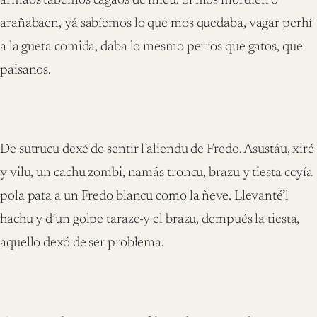
armaos tábemos cagaos de mieu. Si mos mordíen o
arañabaen, yá sabíemos lo que mos quedaba, vagar perhí
a la gueta comida, daba lo mesmo perros que gatos, que
paisanos.
De sutrucu dexé de sentir l’aliendu de Fredo. Asustáu, xiré
y vilu, un cachu zombi, namás troncu, brazu y tiesta coyía
pola pata a un Fredo blancu como la ñeve. Llevanté’l
hachu y d’un golpe taraze-y el brazu, dempués la tiesta,
aquello dexó de ser problema.