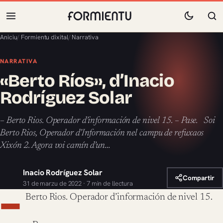
Aniciu
/
Formientu dixital
/
Narrativa
NARRATIVA
«Berto Ríos», d’Inacio
Rodríguez Solar
– Berto Rios. Operador d’información de nivel 15. – Pase. Soi
Berto Rios, Operador d’Información nel campu de refuxaos
Xixón 2. Agora voi camín d’un…
Inacio Rodríguez Solar
Compartir
31 de marzu de 2022 · 7 min de llectura
–
Berto Rios. Operador d’información de nivel 15.