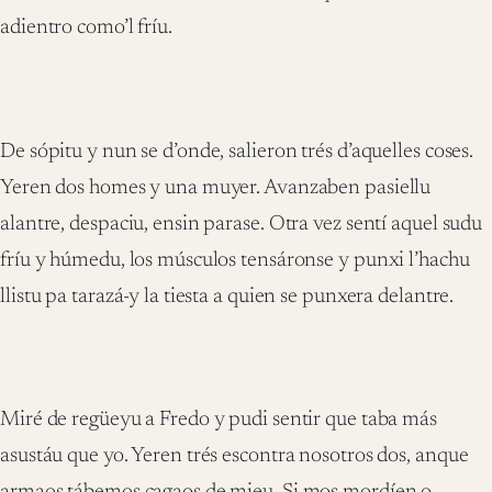
adientro como’l fríu.
De sópitu y nun se d’onde, salieron trés d’aquelles coses.
Yeren dos homes y una muyer. Avanzaben pasiellu
alantre, despaciu, ensin parase. Otra vez sentí aquel sudu
fríu y húmedu, los músculos tensáronse y punxi l’hachu
llistu pa tarazá-y la tiesta a quien se punxera delantre.
Miré de regüeyu a Fredo y pudi sentir que taba más
asustáu que yo. Yeren trés escontra nosotros dos, anque