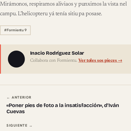
Mirámonos, respiramos aliviaos y punximos la vista nel
campu. L’helicopteru yá tenía sitiu pa posase.
#Formientu 9
Sobre l'autor
Inacio Rodríguez Solar
Collabora con Formientu.
Ver toles sos pieces →
Navegación ente pieces
← ANTERIOR
«Poner pies de foto a la insatisfacción», d’Iván
Cuevas
SIGUIENTE →