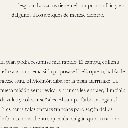
arriesgada. Los zulus tienen el campu arrodiáu y en
dalgunos llaos a piques de metese dientro.
El plan podía resumise mui rápido. El campu, enllenu
refuxaos nun tenía sitiu pa posase l’helicópteru, había de
facese sitiu. El Molinón diba ser la pista aterrizaxe. La
nuesa misión yera: revisar y trancas les entraes, llimpialu
de zulus y colocar señales. El campu fútbol, apegáu al
Piles, tenía toles entraes trancaes pero según delles
informaciones dientro quedaba dalgún qu’otru cabrón,