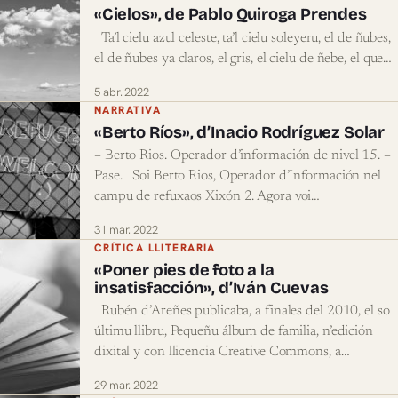
«Cielos», de Pablo Quiroga Prendes
Ta’l cielu azul celeste, ta’l cielu soleyeru, el de ñubes,
el de ñubes ya claros, el gris, el cielu de ñebe, el que…
5 abr. 2022
NARRATIVA
«Berto Ríos», d’Inacio Rodríguez Solar
– Berto Rios. Operador d’información de nivel 15. –
Pase. Soi Berto Rios, Operador d’Información nel
campu de refuxaos Xixón 2. Agora voi…
31 mar. 2022
CRÍTICA LLITERARIA
«Poner pies de foto a la
insatisfacción», d’Iván Cuevas
Rubén d’Areñes publicaba, a finales del 2010, el so
últimu llibru, Pequeñu álbum de familia, n’edición
dixital y con llicencia Creative Commons, a…
29 mar. 2022