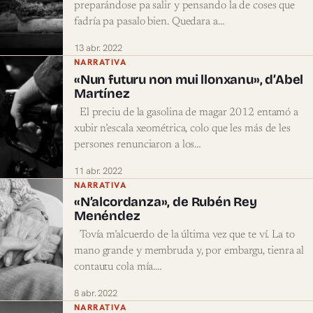
preparándose pa salir y pensando la de coses que
fadría pa pasalo bien. Quedara a…
13 abr. 2022
NARRATIVA
«Nun futuru non mui llonxanu», d’Abel
Martínez
El preciu de la gasolina de magar 2012 entamó a
xubir n’escala xeométrica, colo que les más de les
persones renunciaron a los…
11 abr. 2022
NARRATIVA
«N’alcordanza», de Rubén Rey
Menéndez
Tovía m’alcuerdo de la última vez que te ví. La to
mano grande y membruda y, por embargu, tienra al
contautu cola mía.…
8 abr. 2022
NARRATIVA