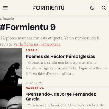
Etiqueta
#Formientu 9
12 pieces marcaes con esta etiqueta. Ye un númberu de la
revista:
ver la ficha na Hemeroteca
.
Pieces marcaes con #Formientu 9
POESÍA
Poemes de Héctor Pérez Iglesias
Si baxes a la oriella nun los despiertes d’ente
l’estañu. Apaga les brúxules. Sobre l’agua, el reflexu de
la lluna faise d’esmenu sólidu,…
20 abr. 2022
NARRATIVA
«Pensando», de Jorge Fernández
García
Yera sábadu pela nueche. Mino llevaba tola tarde