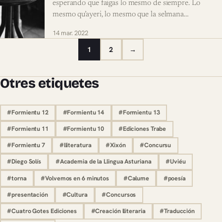
esperando que faigas lo mesmo de siempre. Lo
mesmo qu’ayeri, lo mesmo que la selmana…
14 mar. 2022
1
2
→
Otres etiquetes
#Formientu 12
#Formientu 14
#Formientu 13
#Formientu 11
#Formientu 10
#Ediciones Trabe
#Formientu 7
#lliteratura
#Xixón
#Concursu
#Diego Solís
#Academia de la Llingua Asturiana
#Uviéu
#torna
#Volvemos en 6 minutos
#Calume
#poesía
#presentación
#Cultura
#Concursos
#Cuatro Gotes Ediciones
#Creación lliteraria
#Traducción