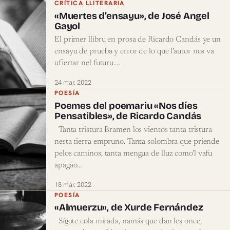
CRÍTICA LLITERARIA
«Muertes d’ensayu», de José Angel
Gayol
El primer llibru en prosa de Ricardo Candás ye un
ensayu de prueba y error de lo que l’autor nos va
ufiertar nel futuru.…
24 mar. 2022
POESÍA
Poemes del poemariu «Nos díes
Pensatibles», de Ricardo Candás
Tanta tristura Bramen los vientos tanta tristura
nesta tierra empruno. Tanta solombra que priende
pelos caminos, tanta mengua de lluz como’l vafu
apagao…
18 mar. 2022
POESÍA
«Almuerzu», de Xurde Fernández
Sígote cola mirada, namás que dan les once,