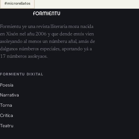
#microrellatos
Formientu ye una revista lliteraria moza nacida
en Xixón nel añu 2006 y que dende entós vien
asoleyando al menos un númberu añal, amás de
dalgunos númberos especiales, aportando yá a
17 númberos asoleyaos.
FORMIENTU DIXITAL
Poesía
Narrativa
Torna
Crítica
Teatru