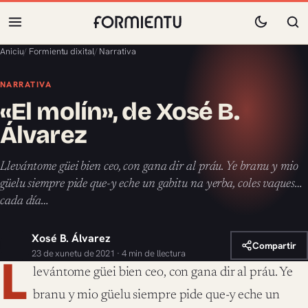
Aniciu
/
Formientu dixital
/
Narrativa
NARRATIVA
«El molín», de Xosé B.
Álvarez
Llevántome güei bien ceo, con gana dir al práu. Ye branu y mio
güelu siempre pide que-y eche un gabitu na yerba, coles vaques…
cada día…
Xosé B. Álvarez
Compartir
23 de xunetu de 2021 · 4 min de llectura
L
levántome güei bien ceo, con gana dir al práu. Ye
branu y mio güelu siempre pide que-y eche un