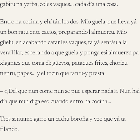
gabitu na yerba, coles vaques… cada día una cosa.
Entro na cocina y ehí tán los dos. Mio güela, que lleva yá
un bon ratu ente cacíos, preparando l’almuerzu. Mio
güelu, en acabando catar les vaques, ta yá sentáu a la
vera’l llar, esperando a que güela-y ponga esi almuerzu pa
xigantes que toma él: güevos, pataques frites, chorizu
tienru, papes… y el tocín que tantu-y presta.
– «¡Del que nun come nun se pue esperar nada!». Nun hai
día que nun diga eso cuando entro na cocina…
Tres sentame garro un cachu boroña y veo que yá ta
filando.