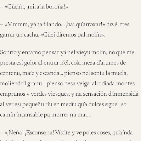
– «Güelín, ¡mira la boroña!»
– «Mmmm, yá ta filando… ¡hai qu’arroxar!» diz él tres
garrar un cachu. «Güei diremos pal molín».
Sonrío y entamo pensar yá nel vieyu molín, no que me
presta esi golor al entrar n’él, cola meza d’arumes de
centenu, maíz y escanda… pienso nel soníu la muela,
moliendo’l granu… pienso nesa veiga, alrodiada montes
emprunos y verdes viesques, y na sensación d’inmensidá
al ver esi pequeñu ríu en mediu qu’a dulces sigue’l so
camín incansable pa morrer na mar…
– «¡Neña! ¡Esconsona! Vístite y ve poles coses, qu’aínda