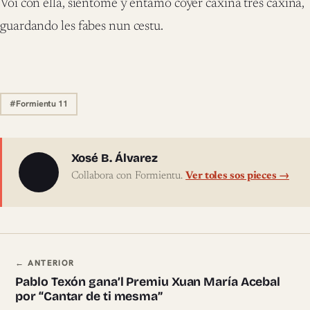
Voi con ella, siéntome y entamo coyer caxina tres caxina,
guardando les fabes nun cestu.
#Formientu 11
Sobre l'autor
Xosé B. Álvarez
Collabora con Formientu.
Ver toles sos pieces →
Navegación ente pieces
← ANTERIOR
Pablo Texón gana’l Premiu Xuan María Acebal
por “Cantar de ti mesma”