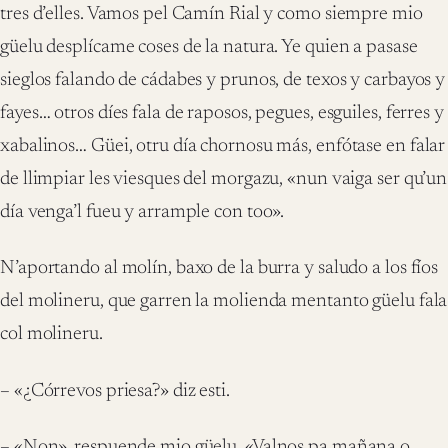
tres d’elles. Vamos pel Camín Rial y como siempre mio
güelu desplícame coses de la natura. Ye quien a pasase
sieglos falando de cádabes y prunos, de texos y carbayos y
fayes… otros díes fala de raposos, pegues, esguiles, ferres y
xabalinos… Güei, otru día chornosu más, enfótase en falar
de llimpiar les viesques del morgazu, «nun vaiga ser qu’un
día venga’l fueu y arrample con too».
N’aportando al molín, baxo de la burra y saludo a los fíos
del molineru, que garren la molienda mentanto güelu fala
col molineru.
– «¿Córrevos priesa?» diz esti.
– «Non», respuende mio güelu. «Valnos pa mañana o