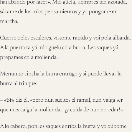
hai abondo por facer». Mio güela, siempres tan azotada,
sácame de los mios pensamientos y yo póngome en
marcha.
Cuerro peles escaleres, vístome rápido y voi pola albarda.
A la puerta ta yá mio güelu cola burra. Les saques yá
preparaes cola molienda.
Mentanto cincha la burra entrúgo-y si puedo llevar la
burra al trinque.
– «Sí», diz él, «pero nun sueltes el ramal, nun vaiga ser
que mos caiga la molienda… ¡y cuida de nun enredar!».
A lo cabero, pon les saques enriba la burra y yo xúbome