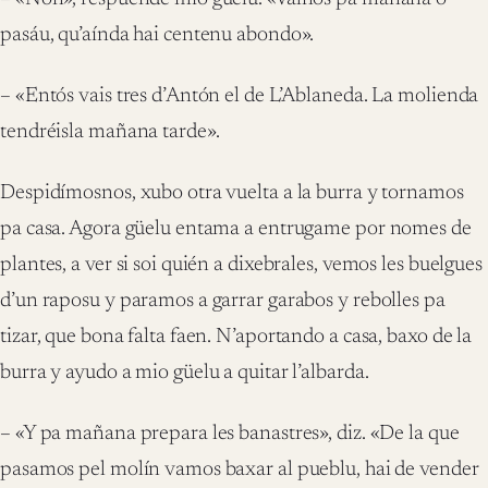
pasáu, qu’aínda hai centenu abondo».
– «Entós vais tres d’Antón el de L’Ablaneda. La molienda
tendréisla mañana tarde».
Despidímosnos, xubo otra vuelta a la burra y tornamos
pa casa. Agora güelu entama a entrugame por nomes de
plantes, a ver si soi quién a dixebrales, vemos les buelgues
d’un raposu y paramos a garrar garabos y rebolles pa
tizar, que bona falta faen. N’aportando a casa, baxo de la
burra y ayudo a mio güelu a quitar l’albarda.
– «Y pa mañana prepara les banastres», diz. «De la que
pasamos pel molín vamos baxar al pueblu, hai de vender