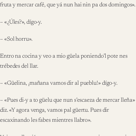
fruta y mercar café, que yá nun hai nin pa dos domingos».
– «¿Úles?», dígo-y.
– «Sol horru».
Entro na cocina y veo a mio güela poniendo’l pote nes
trébedes del llar.
– «Güelina, ¡mañana vamos dir al pueblu!» dígo-y.
– «Pues di-y a to güelu que nun s’escaeza de mercar lleña»
diz. «Y agora venga, vamos pal güertu. Pues dir
escaxinando les fabes mientres llabro».