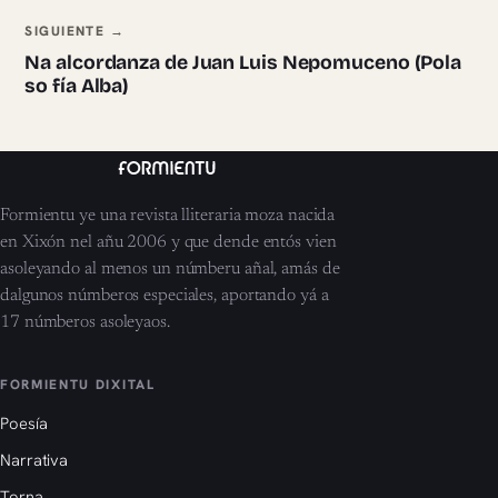
SIGUIENTE →
Na alcordanza de Juan Luis Nepomuceno (Pola
so fía Alba)
Formientu ye una revista lliteraria moza nacida
en Xixón nel añu 2006 y que dende entós vien
asoleyando al menos un númberu añal, amás de
dalgunos númberos especiales, aportando yá a
17 númberos asoleyaos.
FORMIENTU DIXITAL
Poesía
Narrativa
Torna