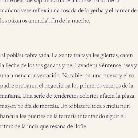
L’aire dexó de soplar. La nube alloñóse. El sol de la
mañana vese reflexáu na rosada de la yerba y el cantar de
los páxaros anuncia’l fin de la nueche.
El pobláu cobra vida. La xente trabaya les güertes, caten
la lleche de los sos ganaos y nel llavaderu siéntense rises y
una amena conversación. Na tabierna, una nueva y el so
padre preparen el negociu pa los primeros veceros de la
mañana. Una serie de tenderetes coloríos afaten la plaza
mayor. Ye día de mercáu. Un xiblateru toca sentáu nun
bancu a les puertes de la ferrería intentando siguir el
ritmu de la incla que resona de lloñe.