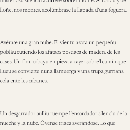
misteriosu silenciu acúrrese sobre’l monte. Al fondu y de
lloñe, nos montes, acolúmbrase la llapada d’una foguera.
Avérase una gran nube. El vientu azota un pequeñu
pobláu cutiendo los afataos postigos de madera de les
cases. Un finu orbayu empieza a cayer sobre’l camín que
llueu se convierte nuna llamuerga y una trupa gurriana
cola ente les cabanes.
Un desgarrador aullíu ruempe l’ensordador silenciu de la
nueche y la nube. Óyense triaes averándose. Lo que