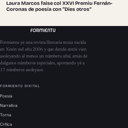
Laura Marcos faise col XXVI Premiu Fernán-
Coronas de poesía con “Díes otros”
Formientu ye una revista lliteraria moza nacida
en Xixón nel añu 2006 y que dende entós vien
asoleyando al menos un númberu añal, amás de
dalgunos númberos especiales, aportando yá a
17 númberos asoleyaos.
FORMIENTU DIXITAL
Poesía
Narrativa
Torna
Crítica