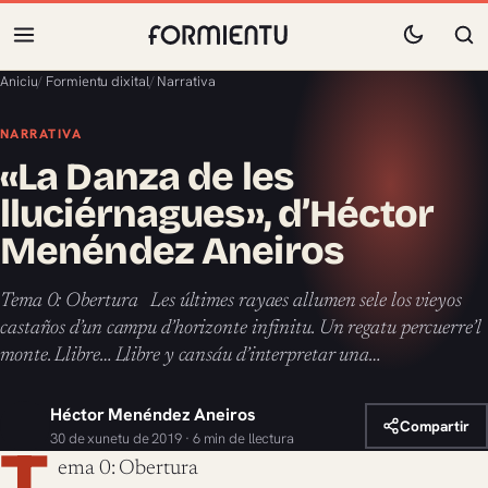
Aniciu
/
Formientu dixital
/
Narrativa
NARRATIVA
«La Danza de les
lluciérnagues», d’Héctor
Menéndez Aneiros
Tema 0: Obertura Les últimes rayaes allumen sele los vieyos
castaños d’un campu d’horizonte infinitu. Un regatu percuerre’l
monte. Llibre… Llibre y cansáu d’interpretar una…
Héctor Menéndez Aneiros
Compartir
30 de xunetu de 2019 · 6 min de llectura
T
ema 0: Obertura