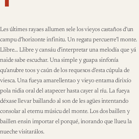
Les últimes rayaes allumen sele los vieyos castaños d’un
campu d’horizonte infinitu. Un regatu percuerre’l monte.
Llibre… Llibre y cansáu d’interpretar una melodía que yá
naide sabe escuchar. Una simple y guapa sinfonía
qu’anubre toos y caún de los requexos d’esta cúpula de
viesca. Una fueya amarellentao y vieyo entama dirixío
pola nidia oral del atapecer hasta cayer al ríu. La fueya
déxase llevar baillando al son de les agües intentando
consolar al eternu músicu del monte. Los dos baillen y
baillen ensin importar el porqué, inorando que llueu la
nueche visitarálos.