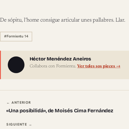
De sópitu, l’home consigue articular unes pallabres. Llar.
#Formientu 14
Sobre l'autor
Héctor Menéndez Aneiros
Collabora con Formientu.
Ver toles sos pieces →
Navegación ente pieces
← ANTERIOR
«Una posibilidá», de Moisés Cima Fernández
SIGUIENTE →