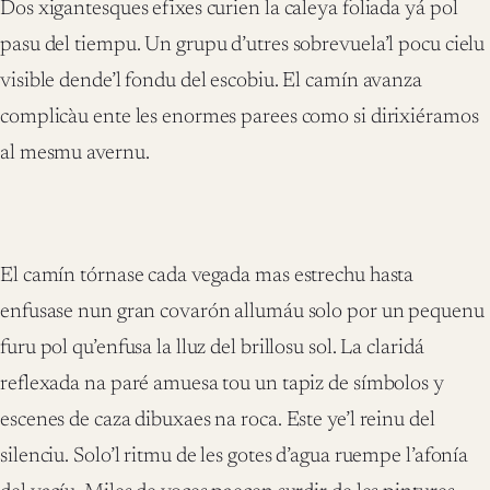
Dos xigantesques efixes curien la caleya foliada yá pol
pasu del tiempu. Un grupu d’utres sobrevuela’l pocu cielu
visible dende’l fondu del escobiu. El camín avanza
complicàu ente les enormes parees como si dirixiéramos
al mesmu avernu.
El camín tórnase cada vegada mas estrechu hasta
enfusase nun gran covarón allumáu solo por un pequenu
furu pol qu’enfusa la lluz del brillosu sol. La claridá
reflexada na paré amuesa tou un tapiz de símbolos y
escenes de caza dibuxaes na roca. Este ye’l reinu del
silenciu. Solo’l ritmu de les gotes d’agua ruempe l’afonía