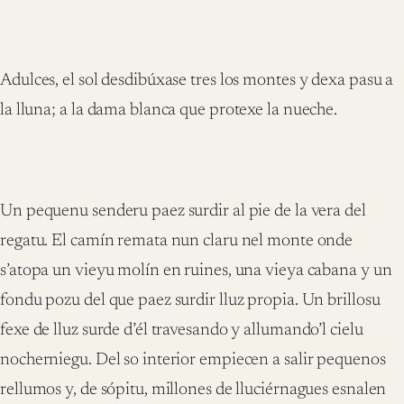
Adulces, el sol desdibúxase tres los montes y dexa pasu a
la lluna; a la dama blanca que protexe la nueche.
Un pequenu senderu paez surdir al pie de la vera del
regatu. El camín remata nun claru nel monte onde
s’atopa un vieyu molín en ruines, una vieya cabana y un
fondu pozu del que paez surdir lluz propia. Un brillosu
fexe de lluz surde d’él travesando y allumando’l cielu
nocherniegu. Del so interior empiecen a salir pequenos
rellumos y, de sópitu, millones de lluciérnagues esnalen