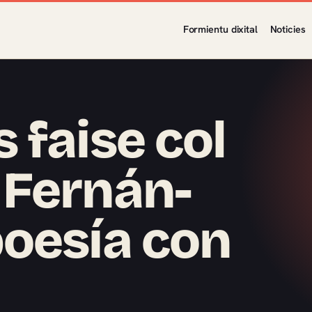
Formientu dixital
Noticies
 faise col
 Fernán-
oesía con