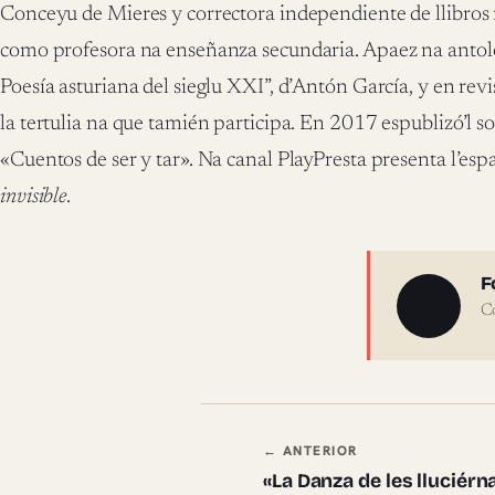
Conceyu de Mieres y correctora independiente de llibros
como profesora na enseñanza secundaria. Apaez na antolo
Poesía asturiana del sieglu XXI”, d’Antón García, y en rev
la tertulia na que tamién participa. En 2017 espublizó’l so
«Cuentos de ser y tar». Na canal PlayPresta presenta l’espa
invisible
.
Sobre 
F
C
Navegación en
← ANTERIOR
«La Danza de les lluciérn