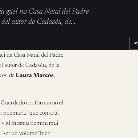
a güei na Casa Natal del Padre
a del autor de Cadavéu, de…
ei na Casa Natal del Padre
el autor de Cadavéu, de la
ros
, de
Laura Marcos
,
n Guardado conformaron el
n poemariu “que constrúi
re y al mesmu tiempu mui
s” ser un volume “bien