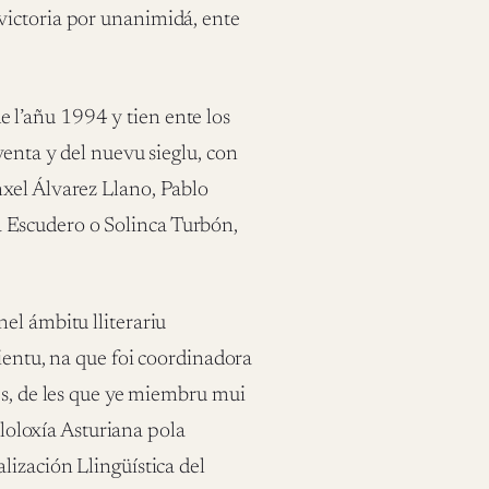
victoria por unanimidá, ente
l’añu 1994 y tien ente los
venta y del nuevu sieglu, con
xel Álvarez Llano, Pablo
 Escudero o Solinca Turbón,
el ámbitu lliterariu
ientu, na que foi coordinadora
es, de les que ye miembru mui
iloloxía Asturiana pola
lización Llingüística del