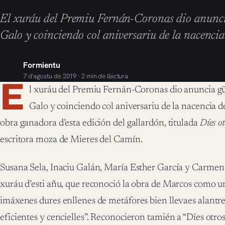
El xuráu del Premiu Fernán-Coronas dio anunci
Galo y coinciendo col aniversariu de la nacenci
Formientu
7 d'agostu de 2019 · 2 min de llectura
E
l xuráu del Premiu Fernán-Coronas dio anuncia gü
Galo y coinciendo col aniversariu de la nacencia d
obra ganadora d’esta edición del gallardón, titulada
Díes ot
escritora moza de Mieres del Camín.
Susana Sela, Inaciu Galán, María Esther García y Carme
xuráu d’esti añu, que reconoció la obra de Marcos como u
imáxenes dures enllenes de metáfores bien llevaes alant
eficientes y cencielles”. Reconocieron tamién a “Díes otro