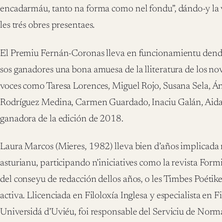
encadarmáu, tanto na forma como nel fondu”, dándo-y la 
les trés obres presentaes.
El Premiu Fernán-Coronas lleva en funcionamientu dende 
sos ganadores una bona amuesa de la lliteratura de los no
voces como Taresa Lorences, Miguel Rojo, Susana Sela, Án
Rodríguez Medina, Carmen Guardado, Inaciu Galán, Aida
ganadora de la edición de 2018.
Laura Marcos (Mieres, 1982) lleva bien d’años implicada n
asturianu, participando n’iniciatives como la revista Form
del conseyu de redacción dellos años, o les Timbes Poétik
activa. Llicenciada en Filoloxía Inglesa y especialista en F
Universidá d’Uviéu, foi responsable del Serviciu de Norma