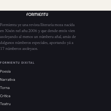
Formientu ye una revista lliteraria moza nacida
en Xixón nel añu 2006 y que dende entós vien
asoleyando al menos un númberu añal, amás de
dalgunos númberos especiales, aportando yá a
17 númberos asoleyaos.
FORMIENTU DIXITAL
Poesía
Narrativa
Torna
Crítica
Teatru