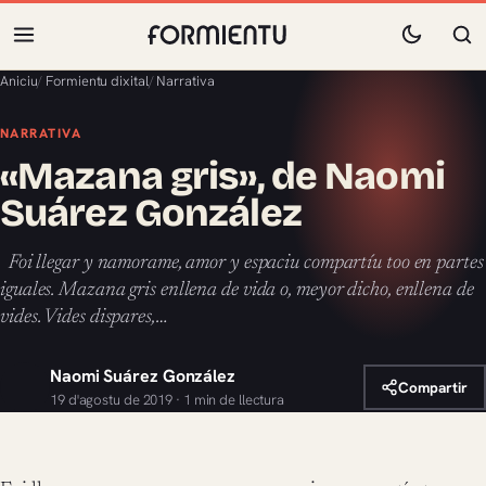
Aniciu
/
Formientu dixital
/
Narrativa
NARRATIVA
«Mazana gris», de Naomi
Suárez González
Foi llegar y namorame, amor y espaciu compartíu too en partes
iguales. Mazana gris enllena de vida o, meyor dicho, enllena de
vides. Vides dispares,…
Naomi Suárez González
Compartir
19 d'agostu de 2019 · 1 min de llectura