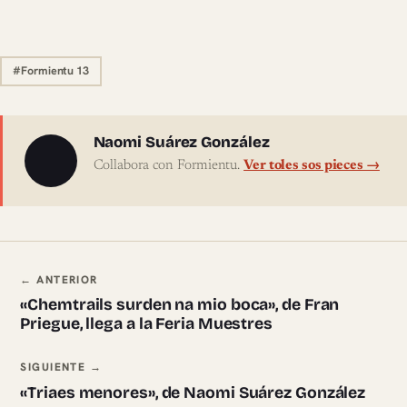
#Formientu 13
Sobre l'autor
Naomi Suárez González
Collabora con Formientu.
Ver toles sos pieces →
Navegación ente pieces
← ANTERIOR
«Chemtrails surden na mio boca», de Fran
Priegue, llega a la Feria Muestres
SIGUIENTE →
«Triaes menores», de Naomi Suárez González