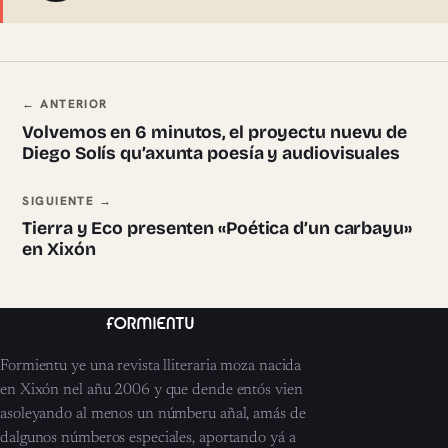
Navegación ente pieces
← ANTERIOR
Volvemos en 6 minutos, el proyectu nuevu de
Diego Solís qu’axunta poesía y audiovisuales
SIGUIENTE →
Tierra y Eco presenten «Poética d’un carbayu»
en Xixón
Formientu ye una revista lliteraria moza nacida
en Xixón nel añu 2006 y que dende entós vien
asoleyando al menos un númberu añal, amás de
dalgunos númberos especiales, aportando yá a