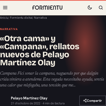
Aniciu
/
Formientu dixital
/
Narrativa
NARRATIVA
«Otra cama» y
«Campana», rellatos
nuevos de Pelayo
Martínez Olay
Campana Fici sonar la campana, naguando por que dalgún
criáu viniera a atendeme. Esta vegada necesitaba ayuda, sentía
una calor que m’afogaba, una tensión que me…
Pelayo Martínez Olay
Compartir
21 d'ochobre de 2022 · 4 min de llectura