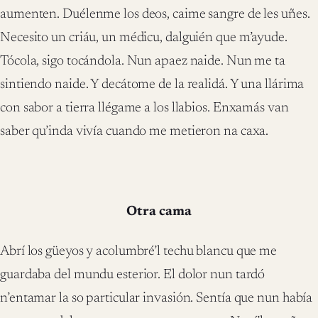
aumenten. Duélenme los deos, caime sangre de les uñes.
Necesito un criáu, un médicu, dalguién que m’ayude.
Tócola, sigo tocándola. Nun apaez naide. Nun me ta
sintiendo naide. Y decátome de la realidá. Y una llárima
con sabor a tierra llégame a los llabios. Enxamás van
saber qu’inda vivía cuando me metieron na caxa.
Otra cama
Abrí los güeyos y acolumbré’l techu blancu que me
guardaba del mundu esterior. El dolor nun tardó
n’entamar la so particular invasión. Sentía que nun había