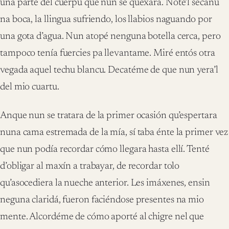
una parte del cuerpu que nun se quexara. Noté’l secañu
na boca, la llingua sufriendo, los llabios naguando por
una gota d’agua. Nun atopé nenguna botella cerca, pero
tampoco tenía fuercies pa llevantame. Miré entós otra
vegada aquel techu blancu. Decatéme de que nun yera’l
del mio cuartu.
Anque nun se tratara de la primer ocasión qu’espertara
nuna cama estremada de la mía, sí taba énte la primer vez
que nun podía recordar cómo llegara hasta ellí. Tenté
d’obligar al maxín a trabayar, de recordar tolo
qu’asocediera la nueche anterior. Les imáxenes, ensin
neguna claridá, fueron faciéndose presentes na mio
mente. Alcordéme de cómo aporté al chigre nel que