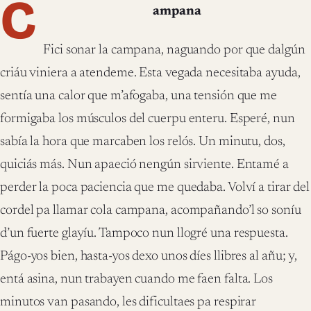
C
ampana
Fici sonar la campana, naguando por que dalgún
criáu viniera a atendeme. Esta vegada necesitaba ayuda,
sentía una calor que m’afogaba, una tensión que me
formigaba los músculos del cuerpu enteru. Esperé, nun
sabía la hora que marcaben los relós. Un minutu, dos,
quiciás más. Nun apaeció nengún sirviente. Entamé a
perder la poca paciencia que me quedaba. Volví a tirar del
cordel pa llamar cola campana, acompañando’l so soníu
d’un fuerte glayíu. Tampoco nun llogré una respuesta.
Págo-yos bien, hasta-yos dexo unos díes llibres al añu; y,
entá asina, nun trabayen cuando me faen falta. Los
minutos van pasando, les dificultaes pa respirar