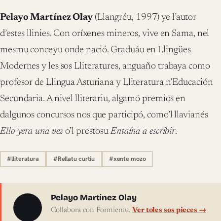
Pelayo Martínez Olay
(Llangréu, 1997) ye l’autor
d’estes llinies. Con oríxenes mineros, vive en Sama, nel
mesmu conceyu onde nació. Graduáu en Llingües
Modernes y les sos Lliteratures, anguaño trabaya como
profesor de Llingua Asturiana y Lliteratura n’Educación
Secundaria. A nivel lliterariu, algamó premios en
dalgunos concursos nos que participó, como’l llavianés
Ello yera una vez
o’l prestosu
Entaína a escribir
.
#lliteratura
#Rellatu curtiu
#xente mozo
Sobre l'autor
Pelayo Martínez Olay
Collabora con Formientu.
Ver toles sos pieces →