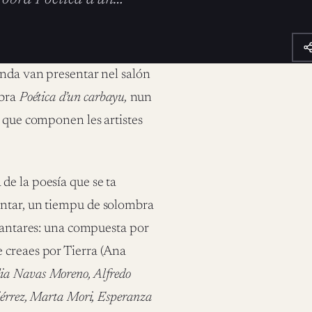
anda van presentar nel salón
bra
Poética d’un carbayu,
nun
n que componen les artistes
de la poesía que se ta
antar, un tiempu de solombra
 cantares: una compuesta por
 creaes por Tierra (Ana
lia Navas Moreno, Alfredo
iérrez, Marta Mori, Esperanza