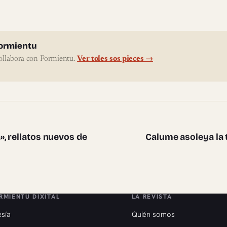
l'autor
ormientu
ollabora con Formientu.
Ver toles sos pieces →
te pieces
, rellatos nuevos de
Calume asoleya la 
RMIENTU DIXITAL
LA REVISTA
sía
Quién somos