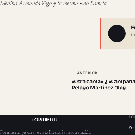
Medina, Armando Vega y la mesma Ana Lamela.
Sobre 
F
C
Navegación en
← ANTERIOR
«Otra cama» y «Campana»
Pelayo Martínez Olay
FO
Poe
Formientu ye una revista lliteraria moza nacida