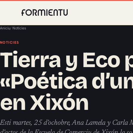
Aniciu
/
Noticies
NOTICIES
Tierra y Eco
«Poética d’u
en Xixón
Esti martes, 25 d’ochobre, Ana Lamela y Carla 
d’actos de la Escuela de Comerciu de Xixón la so