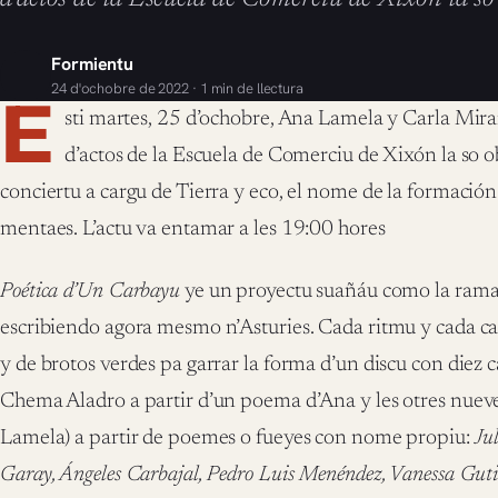
Formientu
24 d'ochobre de 2022 · 1 min de llectura
E
sti martes, 25 d’ochobre, Ana Lamela y Carla Mir
d’actos de la Escuela de Comerciu de Xixón la so o
conciertu a cargu de Tierra y eco, el nome de la formació
mentaes. L’actu va entamar a les 19:00 hores
Poética d’Un Carbayu
ye un proyectu suañáu como la rama 
escribiendo agora mesmo n’Asturies. Cada ritmu y cada c
y de brotos verdes pa garrar la forma d’un discu con diez
Chema Aladro a partir d’un poema d’Ana y les otres nueve
Lamela) a partir de poemes o fueyes con nome propiu:
Ju
Garay, Ángeles Carbajal, Pedro Luis Menéndez, Vanessa Gut