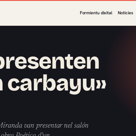
Formientu dixital
Noticies
 presenten
n carbayu»
Miranda van presentar nel salón
 obra Poética d’un…