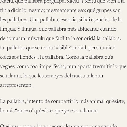
Xacíu, qué pallabra perguapa, xacíu. Y xeitu que vien a la
fin a dicir lo mesmo; mesmamente eso: qué guapes son
les pallabres. Una pallabra, esencia, si hai esencies, de la
llingua. Y llingua, qué pallabra más ablucante cuando
denoma un músculu que facilita la sonoridá la pallabra.
La pallabra que se torna “visible”, móvil, pero tamién
coles sos llendes… la pallabra. Como la pallabra qu’a
vegaes, como too, imperfecha, nun aporta tresmitir lo que
se talanta, lo que les semeyes del nuesu talantar
arrepresenten.
La pallabra, intento de compartir lo más animal qu’esiste,
lo más “enceso” qu’esiste, que ye eso, talantar.
Qué guapos son los sones qu’algamamos conxugando