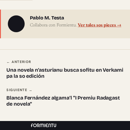
Sobre l'autor
Pablo M. Testa
Collabora con Formientu.
Ver toles sos pieces →
Navegación ente pieces
← ANTERIOR
Una novela n’asturianu busca sofitu en Verkami
pa la so edición
SIGUIENTE →
Blanca Fernández algama’l “I Premiu Radagast
de novela”