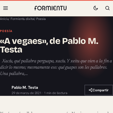
Aniciu
/
Formientu dixital
/
Poesía
POESÍA
«A vegaes», de Pablo M.
Testa
Xacíu, qué pallabra perguapa, xacíu. Y xeitu que vien a la fin a
dicir lo mesmo; mesmamente eso: qué guapes son les pallabres.
Una pallabra,…
Pablo M. Testa
Compartir
29 de marzu de 2021 · 1 min de llectura